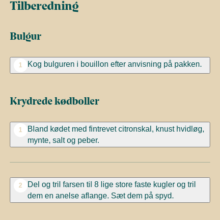
Tilberedning
Bulgur
Kog bulguren i bouillon efter anvisning på pakken.
1
Krydrede kødboller
Bland kødet med fintrevet citronskal, knust hvidløg,
1
mynte, salt og peber.
Del og tril farsen til 8 lige store faste kugler og tril
2
dem en anelse aflange. Sæt dem på spyd.