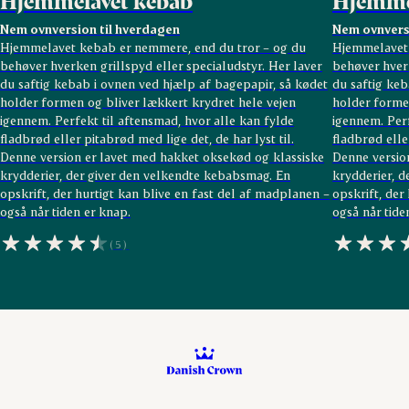
Hjemmelavet kebab
Hjemme
Nem ovnversion til hverdagen
Nem ovnvers
Hjemmelavet kebab er nemmere, end du tror – og du
Hjemmelavet 
behøver hverken grillspyd eller specialudstyr. Her laver
behøver hverk
du saftig kebab i ovnen ved hjælp af bagepapir, så kødet
du saftig keb
holder formen og bliver lækkert krydret hele vejen
holder formen
igennem. Perfekt til aftensmad, hvor alle kan fylde
igennem. Perf
fladbrød eller pitabrød med lige det, de har lyst til.
fladbrød eller
Denne version er lavet med hakket oksekød og klassiske
Denne versio
krydderier, der giver den velkendte kebabsmag. En
krydderier, d
opskrift, der hurtigt kan blive en fast del af madplanen –
opskrift, der
også når tiden er knap.
også når tide
(5)