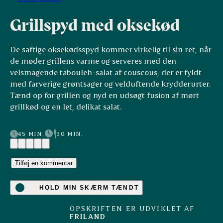
Grillspyd med oksekød
De saftige oksekødsspyd kommer virkelig til sin ret, når
de møder grillens varme og serveres med den
velsmagende tabouleh-salat af couscous, der er fyldt
med farverige grøntsager og velduftende krydderurter.
Tænd op for grillen og nyd en udsøgt fusion af mørt
grillkød og en let, delikat salat.
45 MIN.
30 MIN.
(1)
Tilføj en kommentar
HOLD MIN SKÆRM TÆNDT
OPSKRIFTEN ER UDVIKLET AF
FRILAND