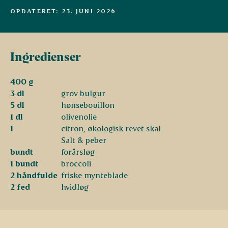
OPDATERET: 23. JUNI 2026
Ingredienser
400 g
3 dl
grov bulgur
5 dl
hønsebouillon
1 dl
olivenolie
1
citron, økologisk revet skal
Salt & peber
bundt
forårsløg
1 bundt
broccoli
2 håndfulde
friske mynteblade
2 fed
hvidløg