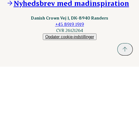
Nyhedsbrev med madinspiration
Scanhide.dk
Sokolow.pl
Danish Crown Vej 1, DK-8940 Randers
+45 8919 1919
CVR 26121264
Opdater cookie-indstillinger