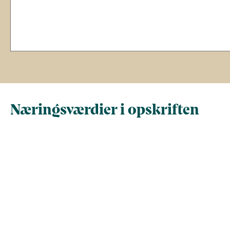
Næringsværdier i opskriften
Næringsindhold pr.
Næringsindhold 
100 g
person i opskrif
Total antal gram
100
491
Energi (kcal)
147
724