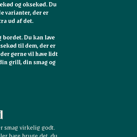
sekød og oksekød. Du 
 varianter, der er 
ra ud af det.

g bordet. Du kan lave 
sekød til dem, der er 
er gerne vil have lidt 
in grill, din smag og 
d
er smag virkelig godt.
ller bare bruge det, du