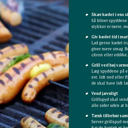
Skær kødet i ens 
Så bliver spyddene 
stykker er tørre, m
Giv kødet tid i ma
Lad gerne kødet tr
giver mere smag. Br
citron eller eddike.
Grill ved høj varme
Læg spyddene på en
evt. lidt ned eller 
de skal have lidt l
Vend jævnligt
Grillspyd skal vend
alle sider uden at b
Tænk tilbehør sam
Server grillspyd me
har du hurtigt et he