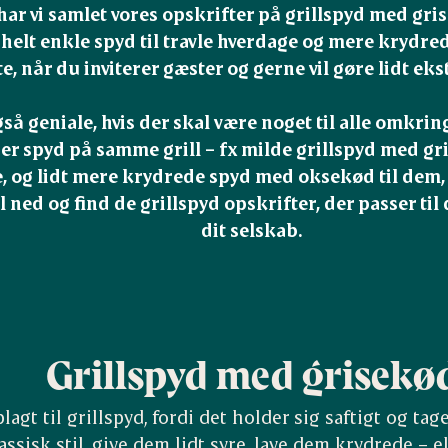
har vi samlet vores opskrifter på grillspyd med gri
helt enkle spyd til travle hverdage og mere krydrede
e, når du inviterer gæster og gerne vil gøre lidt ekst
gså geniale, hvis der skal være noget til alle omkrin
er spyd på samme grill – fx milde grillspyd med gri
e, og lidt mere krydrede spyd med oksekød til dem, d
ned og find de grillspyd opskrifter, der passer til d
dit selskab.
Grillspyd med grisekø
lagt til grillspyd, fordi det holder sig saftigt og tag
ssisk stil, give dem lidt syre, lave dem krydrede – e