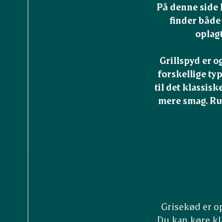
På denne side 
finder både 
oplagt
Grillspyd er o
forskellige typ
til det klassisk
mere smag. Rul 
Grisekød er op
Du kan køre kla