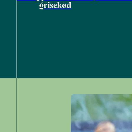
grisekød