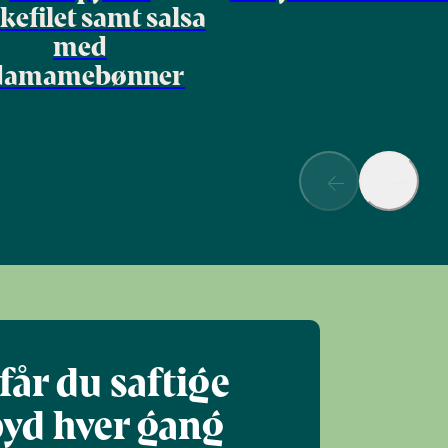
kefilet samt salsa
med
damamebønner
får du saftige
pyd hver gang