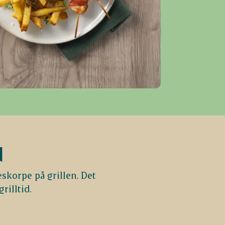
d
eskorpe på grillen. Det
rilltid.