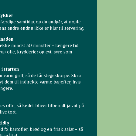
stykker
færdige samtidig, og du undgår, at nogle
ens andre endnu ikke er klar til servering.
rinaden
ække mindst 30 minutter – længere tid
ug olie, krydderier og evt. syre som
 i starten
 varm grill, så de får stegeskorpe. Skru
flyt dem til indirekte varme bagefter, hvis
ængere.
es ofte, så kødet bliver tilberedt jævnt på
live tørt.
tidig
d fx kartofler, brød og en frisk salat – så
lt måltid.