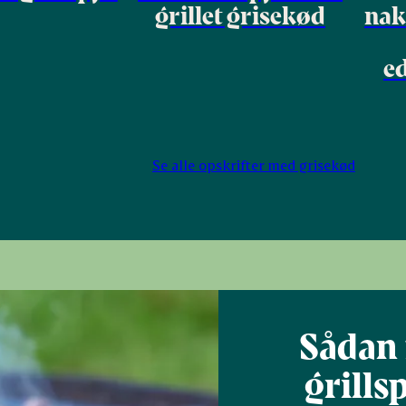
grillet grisekød
nak
e
Se alle opskrifter med grisekød
Sådan 
grills