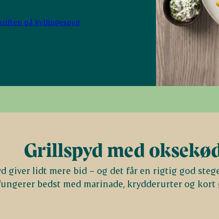
riften på kyllingespyd
Grillspyd med oksekø
 giver lidt mere bid – og det får en rigtig god steg
fungerer bedst med marinade, krydderurter og kort g