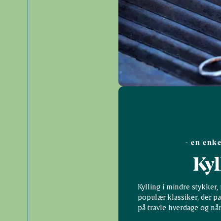
- en enke
Kyl
Kylling i mindre stykker, 
populær klassiker, der pa
på travle hverdage og når