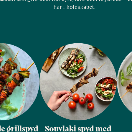
har i køleskabet.
e grillspyd
Souvlaki spyd med