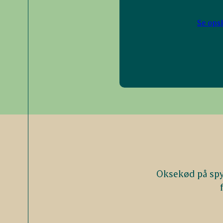
Se opsk
Oksekød på spyd