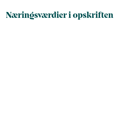
Næringsværdier i opskriften
Næringsindhold pr.
Næringsindhold 
100 g
person i opskrif
Total antal gram
100
555,3
Energi (kcal)
81,4
452
- Energi (kJ)
340,6
1.891,2
Fedt (g)
4,4
24,4
- heraf mættede
0
0
fedtsyrer (g)