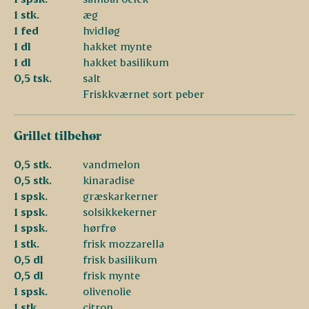
1 stk.
æg
1 fed
hvidløg
1 dl
hakket mynte
1 dl
hakket basilikum
0,5 tsk.
salt
Friskkværnet sort peber
Grillet tilbehør
0,5 stk.
vandmelon
0,5 stk.
kinaradise
1 spsk.
græskarkerner
1 spsk.
solsikkekerner
1 spsk.
hørfrø
1 stk.
frisk mozzarella
0,5 dl
frisk basilikum
0,5 dl
frisk mynte
1 spsk.
olivenolie
1 stk.
citron