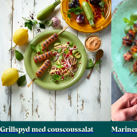
Grillspyd med couscoussalat
Mariner