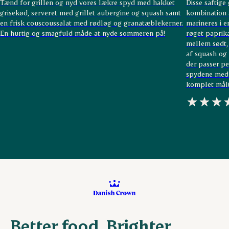
Tænd for grillen og nyd vores lækre spyd med hakket
Disse saftige
grisekød, serveret med grillet aubergine og squash samt
kombination 
en frisk couscoussalat med rødløg og granatæblekerner.
marineres i e
En hurtig og smagfuld måde at nyde sommeren på!
røget paprika
mellem sødt,
af squash og 
der passer pe
spydene med n
komplet målt
Better food. Brighter