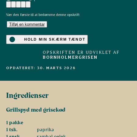
Vær den første til at bedømme denne opskrift
Tilføj en kommentar
HOLD MIN SKÆRM TÆNDT
OPSKRIFTEN ER UDVIKLET AF
BORNHOLMERGRISEN
OPDATERET: 30. MARTS 2026
A
n
t
onius
Grise fra
udvalgte
danske landmænd
Ingredienser
Grillspyd med grisekød
1 pakke
1 tsk.
paprika
1 spsk.
sambal oelek