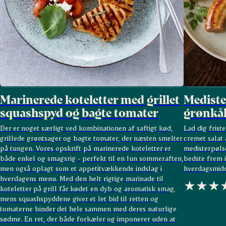
Marinerede koteletter med grillet
Mediste
squashspyd og bagte tomater
grønkå
Der er noget særligt ved kombinationen af saftigt kød,
Lad dig frist
grillede grøntsager og bagte tomater, der næsten smelter
cremet salat 
på tungen. Vores opskrift på marinerede koteletter er
medisterpølse
både enkel og smagsrig - perfekt til en lun sommeraften,
bedste frem i
men også oplagt som et appetitvækkende indslag i
hverdagsmidd
hverdagens menu. Med den helt rigtige marinade til
koteletter på grill får kødet en dyb og aromatisk smag,
mens squashspyddene giver et let bid til retten og
tomaterne binder det hele sammen med deres naturlige
sødme. En ret, der både forkæler og imponerer uden at