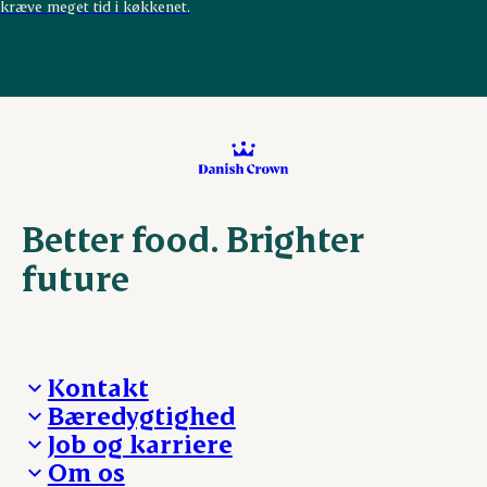
kræve meget tid i køkkenet.
Better food. Brighter
future
Kontakt
Bæredygtighed
Besøg Danish Crown
Job og karriere
Presse og nyheder
Fra jord til bord
Om os
Reklamationer
Hverdagen
Arbejd med os