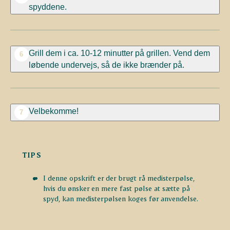
spyddene.
Grill dem i ca. 10-12 minutter på grillen. Vend dem
6
løbende undervejs, så de ikke brænder på.
Velbekomme!
7
TIPS
I denne opskrift er der brugt rå medisterpølse,
hvis du ønsker en mere fast pølse at sætte på
spyd, kan medisterpølsen koges før anvendelse.