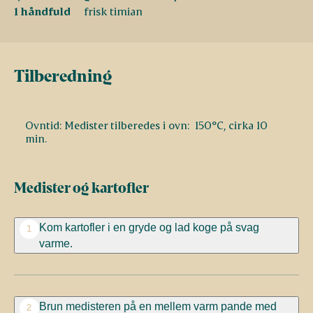
1 håndfuld
frisk timian
Tilberedning
Ovntid: Medister tilberedes i ovn: 150°C, cirka 10
min.
Medister og kartofler
Kom kartofler i en gryde og lad koge på svag
1
varme.
Brun medisteren på en mellem varm pande med
2