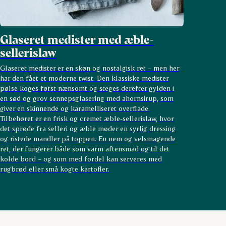
Glaseret medister med æble-
sellerislaw
Glaseret medister er en skøn og nostalgisk ret – men her
har den fået et moderne twist. Den klassiske medister
pølse koges først nænsomt og steges derefter gylden i
en sød og grov sennepsglasering med ahornsirup, som
giver en skinnende og karamelliseret overflade.
Tilbehøret er en frisk og cremet æble-sellerislaw, hvor
det sprøde fra selleri og æble møder en syrlig dressing
og ristede mandler på toppen. En nem og velsmagende
ret, der fungerer både som varm aftensmad og til det
kolde bord – og som med fordel kan serveres med
rugbrød eller små kogte kartofler.