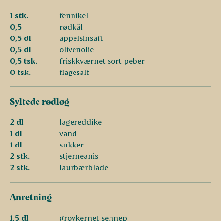
1 stk.
fennikel
0,5
rødkål
0,5 dl
appelsinsaft
0,5 dl
olivenolie
0,5 tsk.
friskkværnet sort peber
0 tsk.
flagesalt
Syltede rødløg
2 dl
lagereddike
1 dl
vand
1 dl
sukker
2 stk.
stjerneanis
2 stk.
laurbærblade
Anretning
1,5 dl
grovkernet sennep