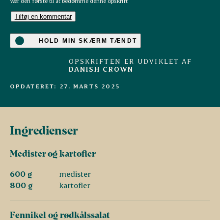
Vær den første til at bedømme denne opskrift
Tilføj en kommentar
HOLD MIN SKÆRM TÆNDT
OPSKRIFTEN ER UDVIKLET AF
DANISH CROWN
OPDATERET: 27. MARTS 2025
Ingredienser
Medister og kartofler
600 g
medister
800 g
kartofler
Fennikel og rødkålssalat