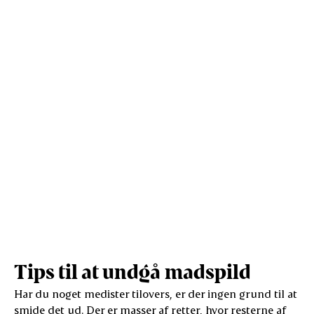
Protein (g)
4
29
Vis mere
Salt (g)
0,7
5
Tips til at undgå madspild
Har du noget medister tilovers, er der ingen grund til at
smide det ud. Der er masser af retter, hvor resterne af