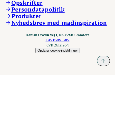
Opskrifter
Kontakt
ESS-FOOD.com
Persondatapolitik
Fonden Dansk Gastronomi
KLS.se
Produkter
nordicspoor.com
Nyhedsbrev med madinspiration
Scanhide.dk
Sokolow.pl
Danish Crown Vej 1, DK-8940 Randers
+45 8919 1919
CVR 26121264
Opdater cookie-indstillinger