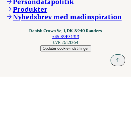
Persondatapolitik
KLS.se
Produkter
nordicspoor.com
Nyhedsbrev med madinspiration
Scanhide.dk
Sokolow.pl
Danish Crown Vej 1, DK-8940 Randers
+45 8919 1919
CVR 26121264
Opdater cookie-indstillinger