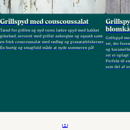
Grillspyd med couscoussalat
Grillsp
blomkå
Tænd for grillen og nyd vores lækre spyd med hakket
grisekød, serveret med grillet aubergine og squash samt
Grillspyd me
en frisk couscoussalat med rødløg og granatæblekerner.
ret, der fore
En hurtig og smagfuld måde at nyde sommeren på!
og karamellis
ret er oplagt
Perfekt til e
som del af en