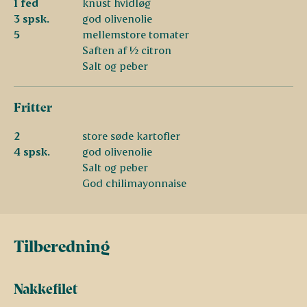
1 fed
knust hvidløg
3 spsk.
god olivenolie
5
mellemstore tomater
Saften af ½ citron
Salt og peber
Fritter
2
store søde kartofler
4 spsk.
god olivenolie
Salt og peber
God chilimayonnaise
Tilberedning
Nakkefilet