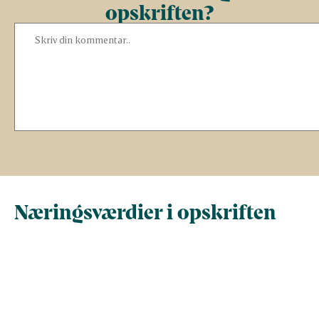
opskriften?
Næringsværdier i opskriften
Næringsindhold pr.
Næringsindhold 
100 g
person i opskrif
Total antal gram
100
613,4