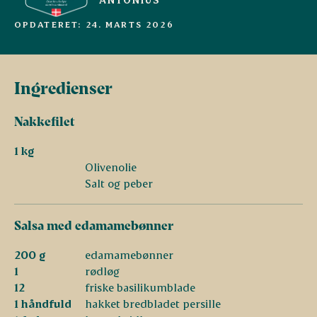
OPDATERET: 24. MARTS 2026
Ingredienser
Nakkefilet
1 kg
Olivenolie
Salt og peber
Salsa med edamamebønner
200 g
edamamebønner
1
rødløg
12
friske basilikumblade
1 håndfuld
hakket bredbladet persille