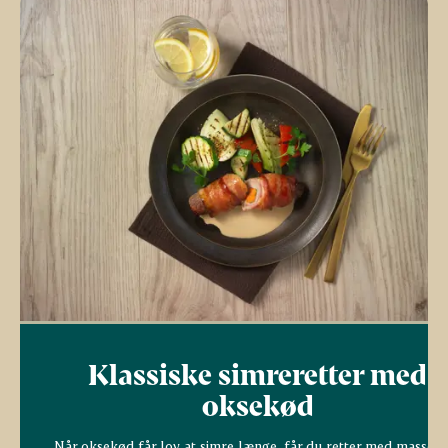
Klassiske simreretter med
oksekød
Når oksekød får lov at simre længe, får du retter med masser 