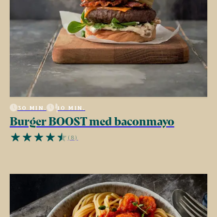
30 MIN.
10 MIN.
Burger BOOST med baconmayo
(8)