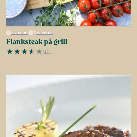
35 MIN.
25 MIN.
Flanksteak på grill
(12)