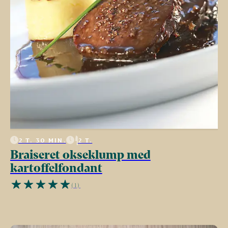
2 T. 30 MIN.
2 T.
Braiseret okseklump med
kartoffelfondant
(1)