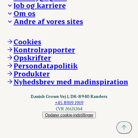
Besøg Danish Crown
Job og karriere
Presse og nyheder
Fra jord til bord
Om os
Reklamationer
Hverdagen
Arbejd med os
Andre af vores sites
Whistleblower
Ansvarlighed og nøgletal
Ledige stillinger
Hvem er vi
Øvrige henvendelser
Mød Danish Crown
Brand og visuel identitet
Andelsejere - gris
Vi går forrest
Andelsejere - kreatur
Cookies
Vores resultater
Danishcrownprofessional.com
Kontrolrapporter
Vores lokationer
DAT-Schaub.com
Opskrifter
Kontakt
ESS-FOOD.com
Persondatapolitik
Fonden Dansk Gastronomi
KLS.se
Produkter
nordicspoor.com
Nyhedsbrev med madinspiration
Scanhide.dk
Sokolow.pl
Danish Crown Vej 1, DK-8940 Randers
+45 8919 1919
CVR 26121264
Opdater cookie-indstillinger