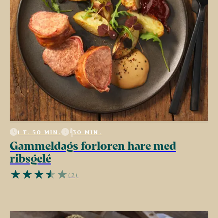
1 T. 50 MIN.
30 MIN.
Gammeldags forloren hare med
ribsgelé
(2)