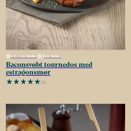
1 T. 30 MIN.
30 MIN.
Baconsvøbt tournedos med
estragonsmør
(1)