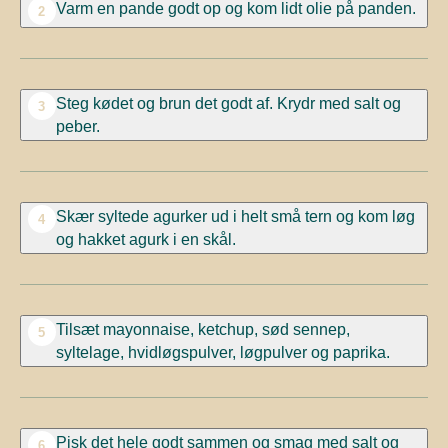
Varm en pande godt op og kom lidt olie på panden.
2
Steg kødet og brun det godt af. Krydr med salt og
3
peber.
Skær syltede agurker ud i helt små tern
og kom løg
4
og hakket agurk i en skål
.
Tilsæt mayonnaise, ketchup, sød sennep,
5
syltelage, hvidløgspulver, løgpulver og paprika.
Pisk det hele godt sammen og
smag
med salt og
6