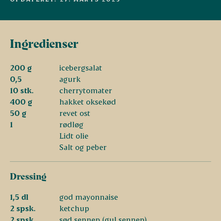
Ingredienser
200 g
icebergsalat
0,5
agurk
10 stk.
cherrytomater
400 g
hakket oksekød
50 g
revet ost
1
rødløg
Lidt olie
Salt og peber
Dressing
1,5 dl
god mayonnaise
2 spsk.
ketchup
2 spsk.
sød sennep (gul sennep)