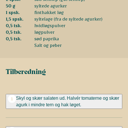
50 g
syltede agurker
1 spsk.
finthakket løg
1,5 spsk.
syltelage (fra de syltede agurker)
0,5 tsk.
hvidløgspulver
0,5 tsk.
løgpulver
0,5 tsk.
sød paprika
Salt og peber
Tilberedning
Skyl og skær salaten ud. Halvér tomaterne og skær
1
agurk i mindre tern og hak løget.