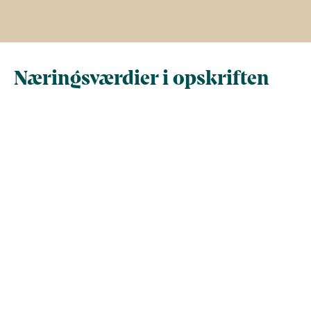
Næringsværdier i opskriften
Næringsindhold pr.
Næringsindhold 
100 g
person i opskrif
Total antal gram
100
704,6
Energi (kcal)
163,9
1.154,5
- Energi (kJ)
685,6
4.830,6
Fedt (g)
13,5
95,1