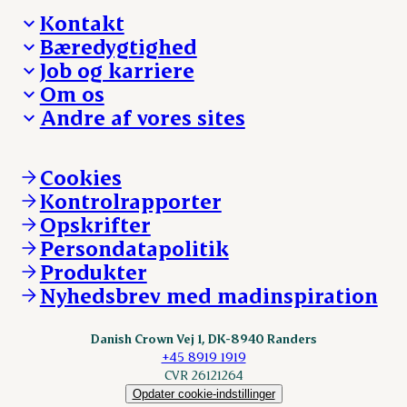
Kontakt
Bæredygtighed
Besøg Danish Crown
Job og karriere
Presse og nyheder
Fra jord til bord
Om os
Reklamationer
Hverdagen
Arbejd med os
Andre af vores sites
Whistleblower
Ansvarlighed og nøgletal
Ledige stillinger
Hvem er vi
Øvrige henvendelser
Mød Danish Crown
Brand og visuel identitet
Andelsejere - gris
Vi går forrest
Andelsejere - kreatur
Cookies
Vores resultater
Danishcrownprofessional.com
Kontrolrapporter
Vores lokationer
DAT-Schaub.com
Opskrifter
Kontakt
ESS-FOOD.com
Persondatapolitik
Fonden Dansk Gastronomi
KLS.se
Produkter
nordicspoor.com
Nyhedsbrev med madinspiration
Scanhide.dk
Sokolow.pl
Danish Crown Vej 1, DK-8940 Randers
+45 8919 1919
CVR 26121264
Opdater cookie-indstillinger