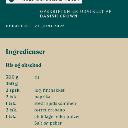
OPSKRIFTEN ER UDVIKLET AF
DANISH CROWN
OPDATERET: 23. JUNI 2026
Ingredienser
Ris og oksekød
300 g
ris
350 g
2 spsk.
løg, finthakket
2 tsk.
paprika
1 tsk.
stødt spidskommen
2 tsk.
tørret oregano
1 tsk.
chiliflager eller pulver
Salt og peber