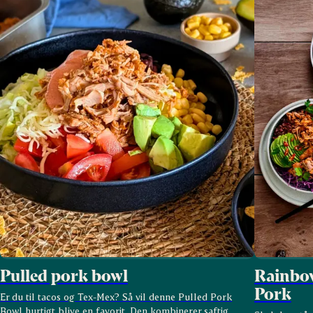
Pulled pork bowl
Rainbow
Pork
Er du til tacos og Tex-Mex? Så vil denne Pulled Pork
Bowl hurtigt blive en favorit. Den kombinerer saftig