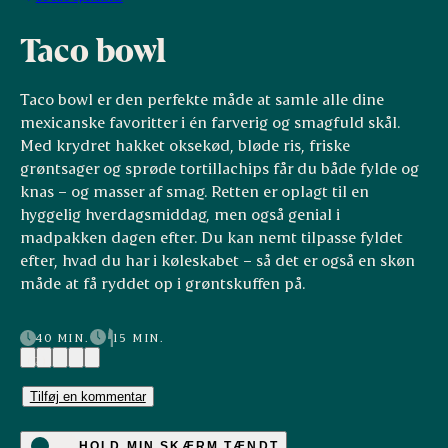
Taco bowl
Taco bowl er den perfekte måde at samle alle dine
mexicanske favoritter i én farverig og smagfuld skål.
Med krydret hakket oksekød, bløde ris, friske
grøntsager og sprøde tortillachips får du både fylde og
knas – og masser af smag. Retten er oplagt til en
hyggelig hverdagsmiddag, men også genial i
madpakken dagen efter. Du kan nemt tilpasse fyldet
efter, hvad du har i køleskabet – så det er også en skøn
måde at få ryddet op i grøntskuffen på.
40 MIN.
15 MIN.
(2)
Tilføj en kommentar
HOLD MIN SKÆRM TÆNDT