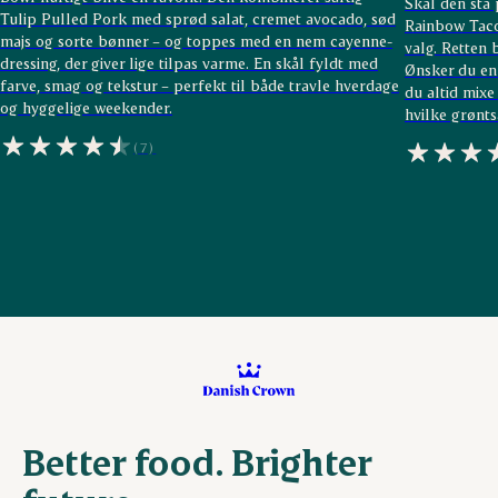
Skal den stå
Tulip Pulled Pork med sprød salat, cremet avocado, sød
Rainbow Taco
majs og sorte bønner – og toppes med en nem cayenne-
valg. Retten 
dressing, der giver lige tilpas varme. En skål fyldt med
Ønsker du en
farve, smag og tekstur – perfekt til både travle hverdage
du altid mixe
og hyggelige weekender.
hvilke grønts
(7)
Better food. Brighter