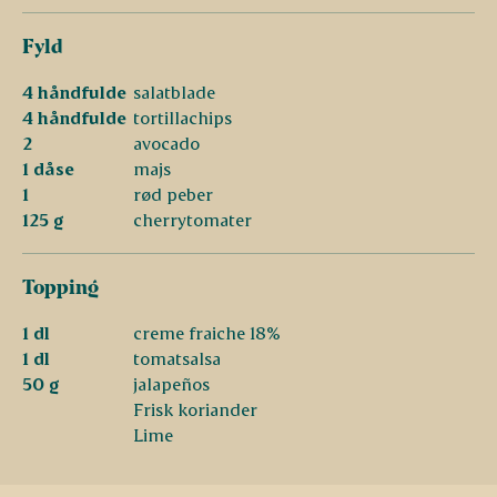
Fyld
4 håndfulde
salatblade
4 håndfulde
tortillachips
2
avocado
1 dåse
majs
1
rød peber
125 g
cherrytomater
Topping
1 dl
creme fraiche 18%
1 dl
tomatsalsa
50 g
jalapeños
Frisk koriander
Lime