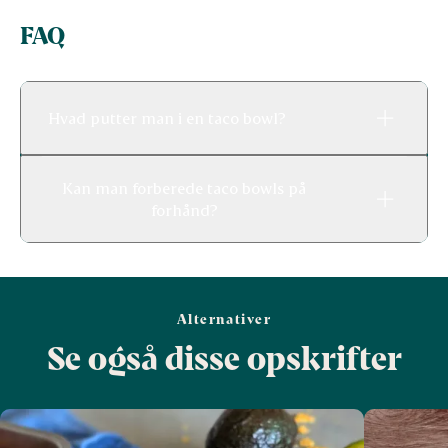
FAQ
Hvad putter man i en taco bowl?
Kan man forberede taco bowls på
forhånd?
Alternativer
Se også disse opskrifter