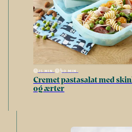
25 MIN.
10 MIN.
Cremet pastasalat med ski
og ærter