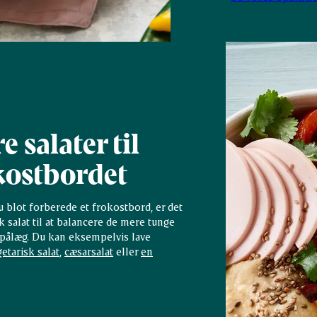
 salater til
kostbordet
du blot forberede et frokostbord, er det
k salat til at balancere de mere tunge
 pålæg. Du kan eksempelvis lave
etarisk salat
,
cæsarsalat
eller
en