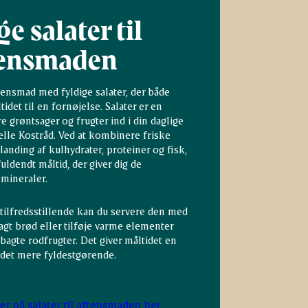
ge salater til
tensmaden
ensmad med fyldige salater, der både
idet til en fornøjelse. Salater er en
e grøntsager og frugter ind i din daglige
ielle Kostråd. Ved at kombinere friske
anding af kulhydrater, proteiner og fisk,
ldendt måltid, der giver dig de
mineraler.
 tilfredsstillende kan du servere den med
agt brød eller tilføje varme elementer
bagte rodfrugter. Det giver måltidet en
 det mere fyldestgørende.
er på salater til aftensmaden her