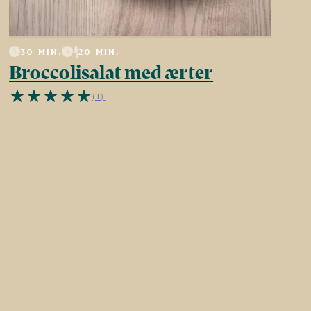
30 MIN.
20 MIN.
Broccolisalat med ærter
(1)