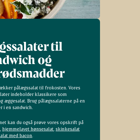
ssalater til
ndwich og
rødsmadder
ækker pålægssalat til frokosten. Vores
alater indeholder klassikere som
og æggesalat. Brug pålægssalaterne på en
 i en sandwich.
enet kan du også prøve vores opskrift på
,
hjemmelavet hønsesalat
,
skinkesalat
alat med bacon
.