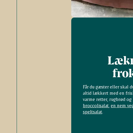
Lækre
fro
Får du gæster eller skal 
altid lækkert med en fris
varme retter, rugbrød og
broccolisalat
,
en nem veg
speltsalat
.