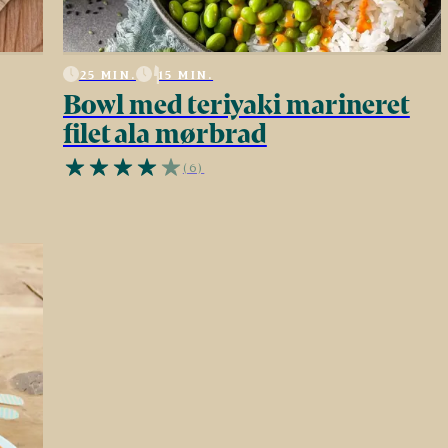
25 MIN.
15 MIN.
Bowl med teriyaki marineret
filet ala mørbrad
(6)