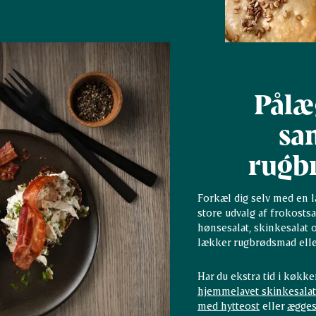
Pålæg
sa
rugb
Forkæl dig selv med en l
store udvalg af frokosts
hønsesalat, skinkesalat 
lækker rugbrødsmad eller
Har du ekstra tid i køkk
hjemmelavet skinkesalat
med hytteost
eller
ægges