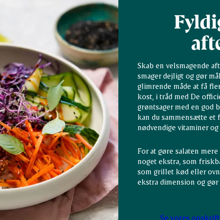
Fyldi
af
Skab en velsmagende aft
smager dejligt og gør målt
glimrende måde at få fler
kost, i tråd med De offic
grøntsager med en god bl
kan du sammensætte et fu
nødvendige vitaminer og 
For at gøre salaten mere
noget ekstra, som friskb
som grillet kød eller ovn
ekstra dimension og gør
Se vores opskrift