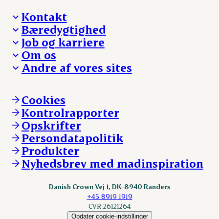
Kontakt
Bæredygtighed
Besøg Danish Crown
Job og karriere
Presse og nyheder
Fra jord til bord
Om os
Reklamationer
Hverdagen
Arbejd med os
Andre af vores sites
Whistleblower
Ansvarlighed og nøgletal
Ledige stillinger
Hvem er vi
Øvrige henvendelser
Mød Danish Crown
Brand og visuel identitet
Andelsejere - gris
Vi går forrest
Andelsejere - kreatur
Cookies
Vores resultater
Danishcrownprofessional.com
Kontrolrapporter
Vores lokationer
DAT-Schaub.com
Opskrifter
Kontakt
ESS-FOOD.com
Persondatapolitik
Fonden Dansk Gastronomi
KLS.se
Produkter
nordicspoor.com
Nyhedsbrev med madinspiration
Scanhide.dk
Sokolow.pl
Danish Crown Vej 1, DK-8940 Randers
+45 8919 1919
CVR 26121264
Opdater cookie-indstillinger