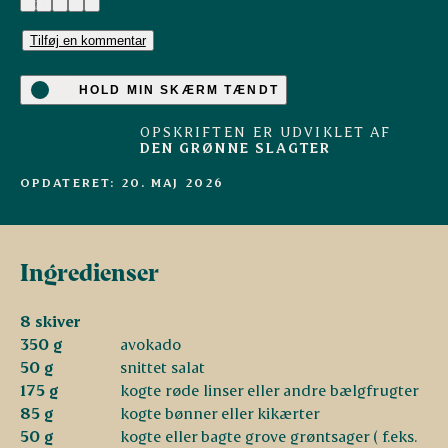
(2)
Tilføj en kommentar
HOLD MIN SKÆRM TÆNDT
OPSKRIFTEN ER UDVIKLET AF
DEN GRØNNE SLAGTER
OPDATERET: 20. MAJ 2026
Ingredienser
8 skiver
350 g
avokado
50 g
snittet salat
175 g
kogte røde linser eller andre bælgfrugter
85 g
kogte bønner eller kikærter
50 g
kogte eller bagte grove grøntsager ( f.eks.