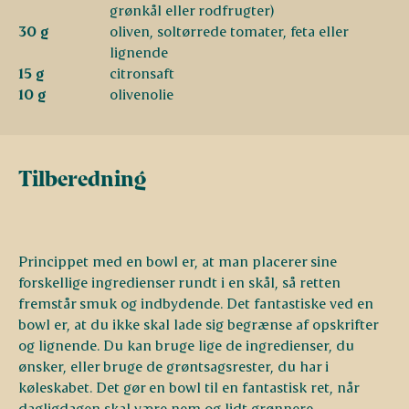
grønkål eller rodfrugter)
30 g
oliven, soltørrede tomater, feta eller
lignende
15 g
citronsaft
10 g
olivenolie
Tilberedning
Princippet med en bowl er, at man placerer sine
forskellige ingredienser rundt i en skål, så retten
fremstår smuk og indbydende. Det fantastiske ved en
bowl er, at du ikke skal lade sig begrænse af opskrifter
og lignende. Du kan bruge lige de ingredienser, du
ønsker, eller bruge de grøntsagsrester, du har i
køleskabet. Det gør en bowl til en fantastisk ret, når
dagligdagen skal være nem og lidt grønnere.