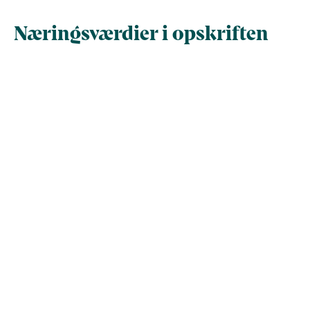
Næringsværdier i opskriften
Næringsindhold pr.
Næringsindhold 
100 g
person i opskrif
Total antal gram
100
211
Energi (kcal)
139
293
Energi (kJ)
580
1225
Fedt (g)
8,6
18
- heraf mættede
1,5
3,2
fedtsyrer (g)