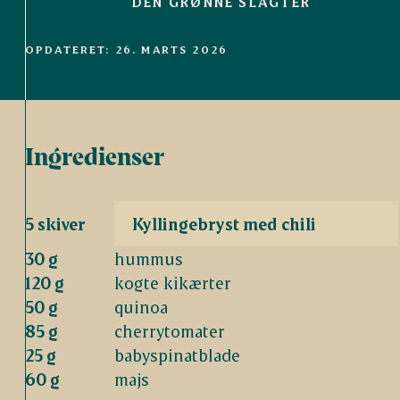
DEN GRØNNE SLAGTER
OPDATERET: 26. MARTS 2026
Ingredienser
5 skiver
Kyllingebryst med chili
30 g
hummus
120 g
kogte kikærter
50 g
quinoa
85 g
cherrytomater
25 g
babyspinatblade
60 g
majs