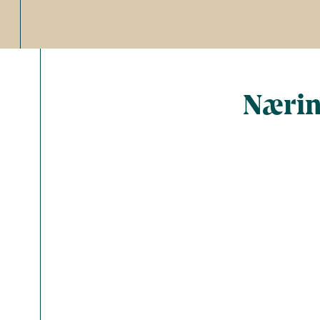
Nærin
Total ant
Energi (kc
Energi (kJ