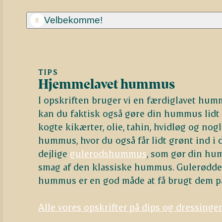
Velbekomme!
8
TIPS
Hjemmelavet hummus
I opskriften bruger vi en færdiglavet hum
kan du faktisk også gøre din hummus lidt 
kogte kikærter, olie, tahin, hvidløg og nog
hummus, hvor du også får lidt grønt ind i d
dejlige
gulerodshummus
, som gør din hu
smag af den klassiske hummus. Gulerødder 
hummus er en god måde at få brugt dem på, 
Alle vores opskrifter på dips og dressinge