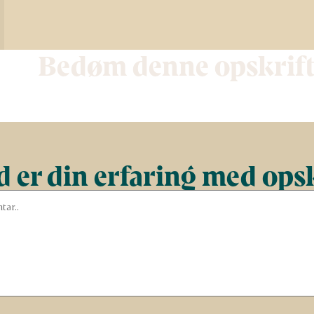
Bedøm denne opskrif
 er din erfaring med ops