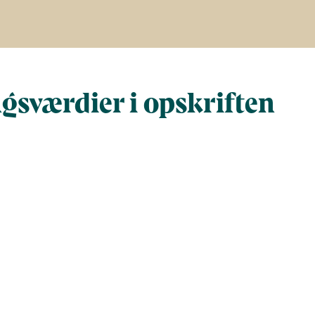
gsværdier i opskriften
Næringsindhold pr. 100 g
Næringsi
al gram
100
420
al)
132
555
)
553
2321