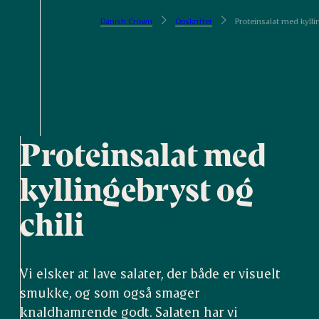
Danish Crown
Opskrifter
Proteinsalat med kylli
Proteinsalat med
kyllingebryst og
chili
Vi elsker at lave salater, der både er visuelt
smukke, og som også smager
knaldhamrende godt. Salaten har vi