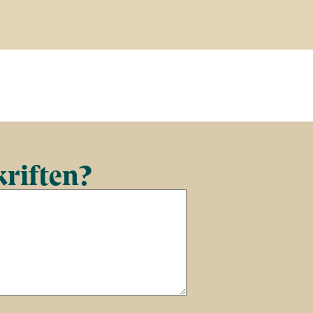
t
kriften?