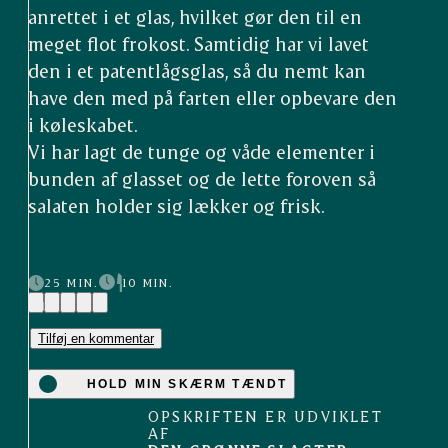
anrettet i et glas, hvilket gør den til en
meget flot frokost. Samtidig har vi lavet
den i et patentlågsglas, så du nemt kan
have den med på farten eller opbevare den
i køleskabet.
Vi har lagt de tunge og våde elementer i
bunden af glasset og de lette foroven så
salaten holder sig lækker og frisk.
25 MIN.
10 MIN.
(1)
Tilføj en kommentar
HOLD MIN SKÆRM TÆNDT
OPSKRIFTEN ER UDVIKLET
AF