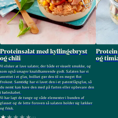
Proteinsalat med kyllingebryst
Protein
og chili
og timi
Vi elsker at lave salater, der både er visuelt smukke, og
som også smager knaldhamrende godt. Salaten har vi
anrettet i et glas, hvilket gør den til en meget flot
frokost. Samtidig har vi lavet den i et patentlågsglas, så
du nemt kan have den med på farten eller opbevare den
i køleskabet.
Vi har lagt de tunge og våde elementer i bunden af
glasset og de lette foroven så salaten holder sig lækker
og frisk.
(1)