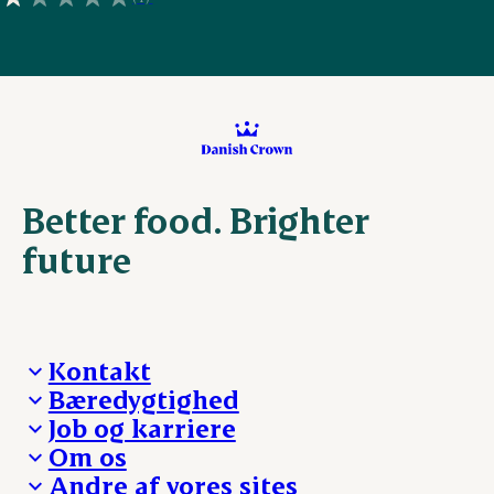
Better food. Brighter
future
Kontakt
Bæredygtighed
Besøg Danish Crown
Job og karriere
Presse og nyheder
Fra jord til bord
Om os
Reklamationer
Hverdagen
Arbejd med os
Andre af vores sites
Whistleblower
Ansvarlighed og nøgletal
Ledige stillinger