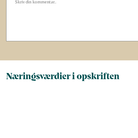
Næringsværdier i opskriften
Næringsindhold pr.
Næringsindhold 
100 g
person i opskrif
Total antal gram
100
330,3
Energi (kcal)
111,9
369,5