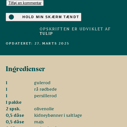
Tilføj en kommentar
HOLD MIN SKÆRM TÆNDT
OPSKRIFTEN ER UDVIKLET AF
TULIP
OPDATERET: 27. MARTS 2025
Ingredienser
1
gulerod
1
rå rødbede
1
persillerod
1 pakke
2 spsk.
olivenolie
0,5 dåse
kidneybønner i saltlage
0,5 dåse
majs