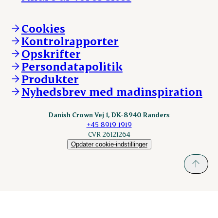
Hvem er vi
Øvrige henvendelser
Mød Danish Crown
Brand og visuel identitet
Andelsejere - gris
Vi går forrest
Andelsejere - kreatur
Cookies
Vores resultater
Danishcrownprofessional.com
Kontrolrapporter
Vores lokationer
DAT-Schaub.com
Opskrifter
Kontakt
ESS-FOOD.com
Persondatapolitik
Fonden Dansk Gastronomi
KLS.se
Produkter
nordicspoor.com
Nyhedsbrev med madinspiration
Scanhide.dk
Sokolow.pl
Danish Crown Vej 1, DK-8940 Randers
+45 8919 1919
CVR 26121264
Opdater cookie-indstillinger