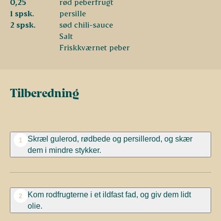
0,25
rød peberfrugt
1 spsk.
persille
2 spsk.
sød chili-sauce
Salt
Friskkværnet peber
Tilberedning
Skræl gulerod, rødbede og persillerod, og skær
1
dem i mindre stykker.
Kom rodfrugterne i et ildfast fad, og giv dem lidt
2
olie.