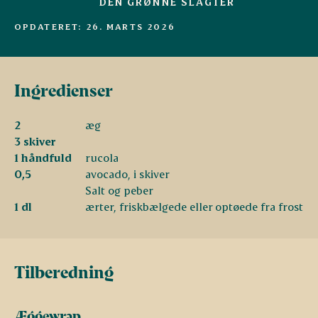
DEN GRØNNE SLAGTER
OPDATERET: 26. MARTS 2026
Ingredienser
2
æg
3 skiver
1 håndfuld
rucola
0,5
avocado, i skiver
Salt og peber
1 dl
ærter, friskbælgede eller optøede fra frost
Tilberedning
Æggewrap