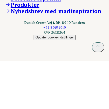
KLS.se
Produkter
nordicspoor.com
Nyhedsbrev med madinspiration
Scanhide.dk
Sokolow.pl
Danish Crown Vej 1, DK-8940 Randers
+45 8919 1919
CVR 26121264
Opdater cookie-indstillinger