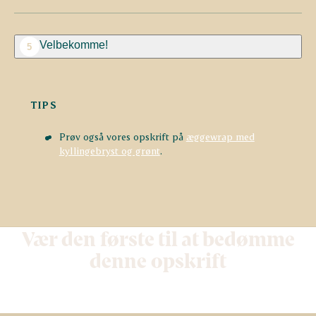
Velbekomme!
5
TIPS
Prøv også vores opskrift på
æggewrap med
kyllingebryst og grønt
.
Vær den første til at bedømme
denne opskrift