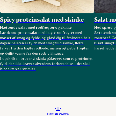
Spicy proteinsalat med skinke
Salat m
Mættende salat med rodfrugter og skinke
Med sprød g
Lav denne proteinsalat med bagte rodfrugter med
Sæt tænderne
masser af smag og fylde, og glæd dig til frokosten hele
roastbeef. G
dagen! Salaten er fyldt med smagfuld skinke, flotte
tilsæt smagf
farver fra den bagte rødbede, majsen og peberfrugten
hasselnødder
og dejlig varme fra den søde chilisauce.
I opskriften bruger vi skinkepålægget som et proteinrigt
fyld, der ikke kræver alverdens forberedelse – det skal
blot skæres i strimler.