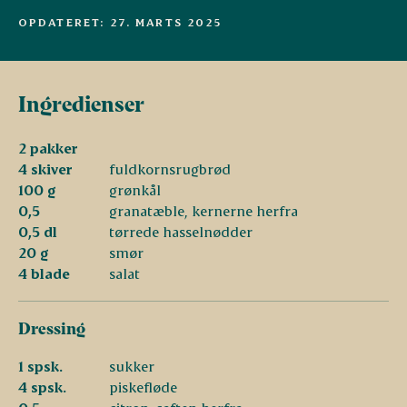
OPDATERET: 27. MARTS 2025
Ingredienser
2 pakker
4 skiver
fuldkornsrugbrød
100 g
grønkål
0,5
granatæble, kernerne herfra
0,5 dl
tørrede hasselnødder
20 g
smør
4 blade
salat
Dressing
1 spsk.
sukker
4 spsk.
piskefløde