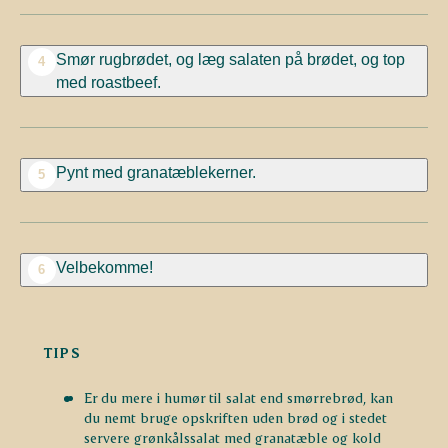
Smør rugbrødet, og læg salaten på brødet, og top
4
med roastbeef.
Pynt med granatæblekerner.
5
Velbekomme!
6
TIPS
Er du mere i humør til salat end smørrebrød, kan
du nemt bruge opskriften uden brød og i stedet
servere grønkålssalat med granatæble og kold