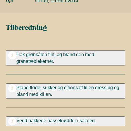
0,5
citron, saften herfra
Tilberedning
Hak grønkålen fint, og bland den med
1
granatæblekerner.
Bland fløde, sukker og citronsaft til en dressing og
2
bland med kålen.
Vend hakkede hasselnødder i salaten.
3