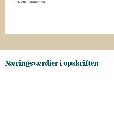
Næringsværdier i opskriften
Næringsindhold pr.
Næringsindhold 
100 g
person i opskrif
Total antal gram
100
163
Energi (kcal)
190,6
310,6