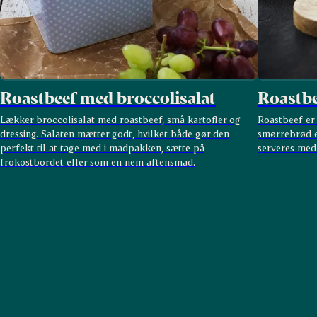
Roastbeef med broccolisalat
Roastbe
Lækker broccolisalat med roastbeef, små kartofler og
Roastbeef er
dressing. Salaten mætter godt, hvilket både gør den
smørrebrød e
perfekt til at tage med i madpakken, sætte på
serveres med
frokostbordet eller som en nem aftensmad.