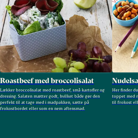
Roastbeef med broccolisalat
Nudelsa
Lækker broccolisalat med roastbeef, små kartofler og
Her finder du
dressing. Salaten mætter godt, hvilket både gør den
toppet med r
perfekt til at tage med i madpakken, sætte på
til frokost e
frokostbordet eller som en nem aftensmad.