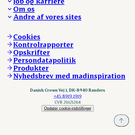
Job og karriere
Presse og nyheder
Fra jord til bord
Om os
Reklamationer
Hverdagen
Arbejd med os
Andre af vores sites
Whistleblower
Ansvarlighed og nøgletal
Ledige stillinger
Hvem er vi
Øvrige henvendelser
Mød Danish Crown
Brand og visuel identitet
Andelsejere - gris
Vi går forrest
Andelsejere - kreatur
Cookies
Vores resultater
Danishcrownprofessional.com
Kontrolrapporter
Vores lokationer
DAT-Schaub.com
Opskrifter
Kontakt
ESS-FOOD.com
Persondatapolitik
Fonden Dansk Gastronomi
KLS.se
Produkter
nordicspoor.com
Nyhedsbrev med madinspiration
Scanhide.dk
Sokolow.pl
Danish Crown Vej 1, DK-8940 Randers
+45 8919 1919
CVR 26121264
Opdater cookie-indstillinger