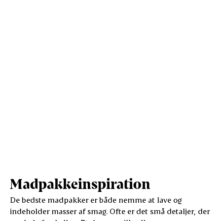
Protein (g)
5,7
29,6
Vis mere
Salt (g)
0,6
2,8
Madpakkeinspiration
De bedste madpakker er både nemme at lave og
indeholder masser af smag. Ofte er det små detaljer, der