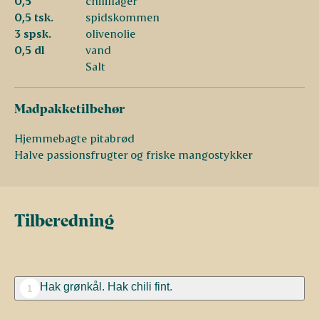
0,5
chiliflager
0,5 tsk.
spidskommen
3 spsk.
olivenolie
0,5 dl
vand
Salt
Madpakketilbehør
Hjemmebagte pitabrød
Halve passionsfrugter og friske mangostykker
Tilberedning
Hak grønkål. Hak chili fint.
1