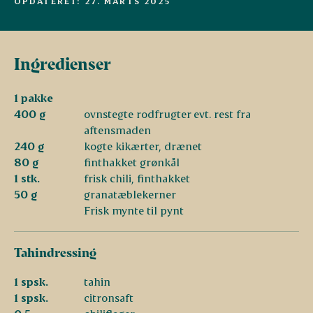
OPDATERET: 27. MARTS 2025
Ingredienser
1 pakke
400 g
ovnstegte rodfrugter evt. rest fra
aftensmaden
240 g
kogte kikærter, drænet
80 g
finthakket grønkål
1 stk.
frisk chili, finthakket
50 g
granatæblekerner
Frisk mynte til pynt
Tahindressing
1 spsk.
tahin
1 spsk.
citronsaft