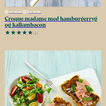
20 MIN.
10 MIN.
Croque madame med hamburgerryg
og kalkunbacon
(2)