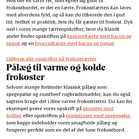
Hvis der en varm ret, som egner sig godt til
frokostbordet, er det en tærte. Frokosttærten kan laves
med alverdens fyld, og så kan du tilberede den i god
tid, hvilket er praktisk, hvis du får gæster til frokost. Dyk
ned i vores mange tærteopskrifter, hvor du blandt
andet finder opskriften på
kantareltærte med bacon og
spinat
og en
broccolitærte med bacon og tomat
.
Udforsk alle opskrifter på frokosttærter
Pålæg til varme og kolde
frokoster
Selvom mange forbinder klassisk pålæg som
spegepølse og roastbeef rugbrødsmadder, kan du også
sagtens bruge det i dine varme frokostretter. Du kan for
eksempel prøve vores opskrift på
pirogger med
kylling
eller opskriften på
minipizzaer med spegepølse
,
som begge indeholder vores smagfulde pålæg og
fungerer perfekt som en del af det lune frokostbord.