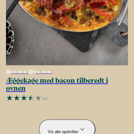
50 MIN.
10 MIN.
Æggekage med bacon tilberedt i
ovnen
(6)
Vis alle opskrifter