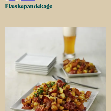
Flæskepandekage