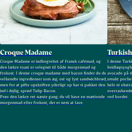
Croque Madame
Turkish
Croque Madame er indbegrebet af fransk cafémad, og
I denne Turk
den lækre toast er velegnet til både morgenmad og
hvidløgsyogh
frokost. I denne croque madame med bacon finder du de
avocado på ri
velkendte ingredienser som æg, ost og lyst sandwichbrød,
smukt pochere
men for at pifte opskriften yderligt op har vi pakket den
hele et ekstr
ind i dejlig, sprød
Tulip Bacon
.
overraskende 
Prøv den lækre ret næste gang, du vil have en mættende
ved bordet.
morgenmad eller frokost, der er nem at lave.