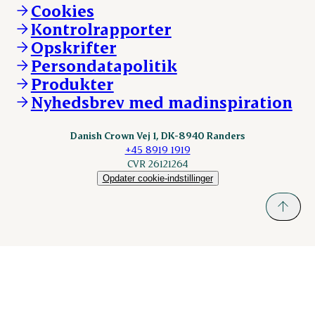
Vi går forrest
Andelsejere - kreatur
Cookies
Vores resultater
Danishcrownprofessional.com
Kontrolrapporter
Vores lokationer
DAT-Schaub.com
Opskrifter
Kontakt
ESS-FOOD.com
Persondatapolitik
Fonden Dansk Gastronomi
KLS.se
Produkter
nordicspoor.com
Nyhedsbrev med madinspiration
Scanhide.dk
Sokolow.pl
Danish Crown Vej 1, DK-8940 Randers
+45 8919 1919
CVR 26121264
Opdater cookie-indstillinger