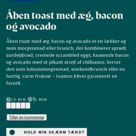
Åben toast med æg, bacon
og avocado
Åben toast med æg, bacon og avocado er en lækker og
nem morgenmad eller brunch, der kombinerer sprødt
surdejsbrød, cremede scrambled eggs, knasende bacon
og avocado med et pikant strejf af chilisauce. Server
den som luksusmorgenmad, weekendbrunch eller en
hurtig, varm frokost – toasten bliver garanteret en
favorit.
20 MIN.
5 MIN.
(2)
Tilføj en kommentar
HOLD MIN SKÆRM TÆNDT