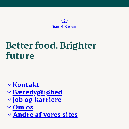
Better food. Brighter
future
Kontakt
Bæredygtighed
Besøg Danish Crown
Job og karriere
Presse og nyheder
Fra jord til bord
Om os
Reklamationer
Hverdagen
Arbejd med os
Andre af vores sites
Whistleblower
Ansvarlighed og nøgletal
Ledige stillinger
Hvem er vi
Øvrige henvendelser
Mød Danish Crown
Brand og visuel identitet
Andelsejere - gris