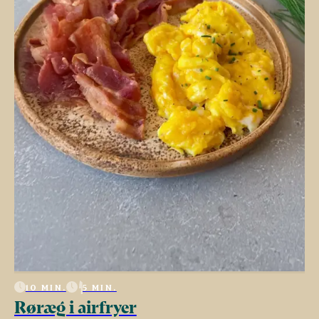
10 MIN.
5 MIN.
Røræg i airfryer