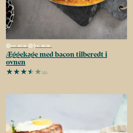
50 MIN.
10 MIN.
Æggekage med bacon tilberedt i
ovnen
(6)