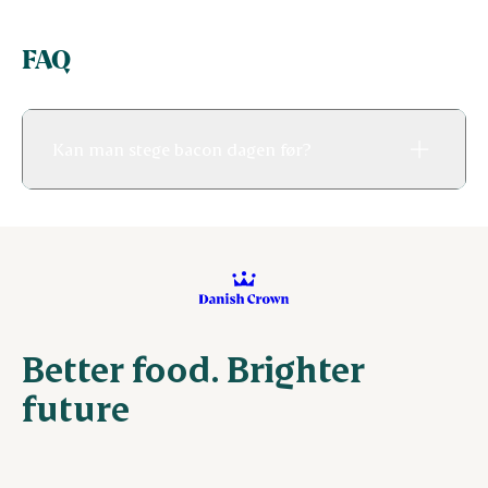
FAQ
Kan man stege bacon dagen før?
Better food. Brighter
future