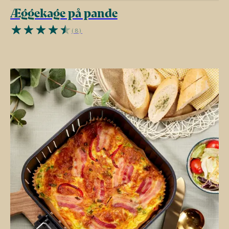
Æggekage på pande
(8)