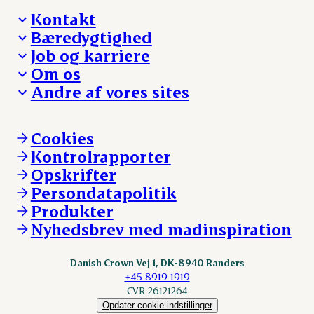
Kontakt
Bæredygtighed
Besøg Danish Crown
Job og karriere
Presse og nyheder
Fra jord til bord
Om os
Reklamationer
Hverdagen
Arbejd med os
Andre af vores sites
Whistleblower
Ansvarlighed og nøgletal
Ledige stillinger
Hvem er vi
Øvrige henvendelser
Mød Danish Crown
Brand og visuel identitet
Andelsejere - gris
Vi går forrest
Andelsejere - kreatur
Cookies
Vores resultater
Danishcrownprofessional.com
Kontrolrapporter
Vores lokationer
DAT-Schaub.com
Opskrifter
Kontakt
ESS-FOOD.com
Persondatapolitik
Fonden Dansk Gastronomi
KLS.se
Produkter
nordicspoor.com
Nyhedsbrev med madinspiration
Scanhide.dk
Sokolow.pl
Danish Crown Vej 1, DK-8940 Randers
+45 8919 1919
CVR 26121264
Opdater cookie-indstillinger