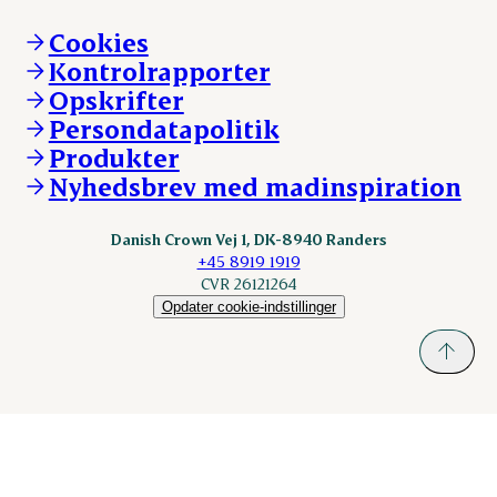
Brand og visuel identitet
Andelsejere - gris
Vi går forrest
Andelsejere - kreatur
Cookies
Vores resultater
Danishcrownprofessional.com
Kontrolrapporter
Vores lokationer
DAT-Schaub.com
Opskrifter
Kontakt
ESS-FOOD.com
Persondatapolitik
Fonden Dansk Gastronomi
KLS.se
Produkter
nordicspoor.com
Nyhedsbrev med madinspiration
Scanhide.dk
Sokolow.pl
Danish Crown Vej 1, DK-8940 Randers
+45 8919 1919
CVR 26121264
Opdater cookie-indstillinger