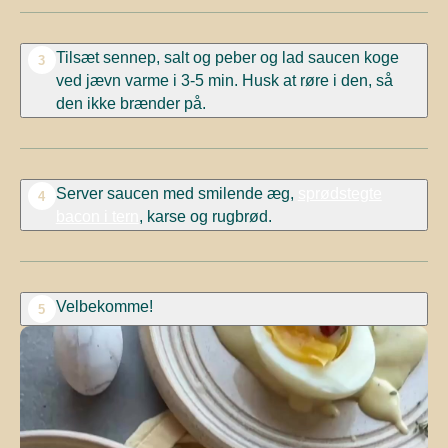
Tilsæt sennep, salt og peber og lad saucen koge
3
ved jævn varme i 3-5 min. Husk at røre i den, så
den ikke brænder på.
Server saucen med smilende æg,
sprødstegte
4
bacon i tern
, karse og rugbrød.
Velbekomme!
5