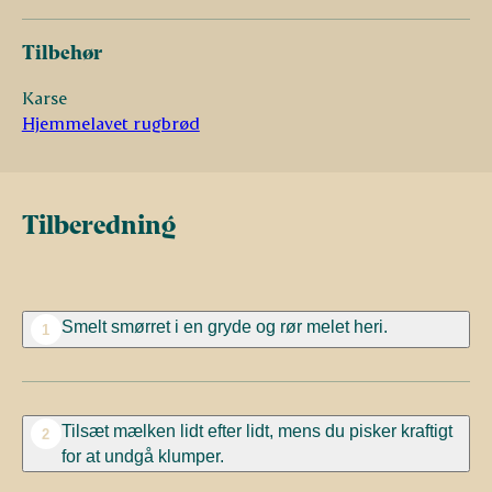
Tilbehør
Karse
Hjemmelavet rugbrød
Tilberedning
Smelt smørret i en gryde og rør melet heri.
1
Tilsæt mælken lidt efter lidt, mens du pisker kraftigt
2
for at undgå klumper.