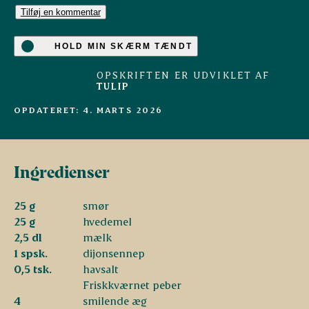
Tilføj en kommentar
HOLD MIN SKÆRM TÆNDT
OPSKRIFTEN ER UDVIKLET AF
TULIP
OPDATERET: 4. MARTS 2026
Ingredienser
25 g
smør
25 g
hvedemel
2,5 dl
mælk
1 spsk.
dijonsennep
0,5 tsk.
havsalt
Friskkværnet peber
4
smilende æg