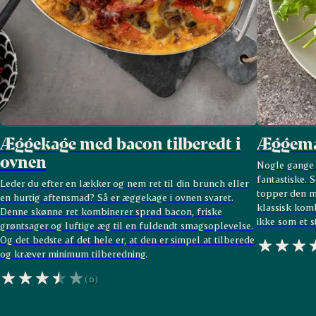
Æggekage med bacon tilberedt i
Æggem
ovnen
Nogle gange 
fantastiske. 
Leder du efter en lækker og nem ret til din brunch eller
topper den m
en hurtig aftensmad? Så er æggekage i ovnen svaret.
klassisk kom
Denne skønne ret kombinerer sprød bacon, friske
ikke som et 
grøntsager og luftige æg til en fuldendt smagsoplevelse.
Og det bedste af det hele er, at den er simpel at tilberede
og kræver minimum tilberedning.
(6)