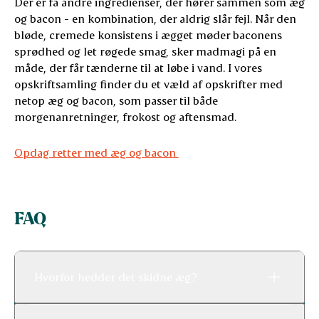
Der er få andre ingredienser, der hører sammen som æg
og bacon - en kombination, der aldrig slår fejl. Når den
bløde, cremede konsistens i ægget møder baconens
sprødhed og let røgede smag, sker madmagi på en
måde, der får tænderne til at løbe i vand. I vores
opskriftsamling finder du et væld af opskrifter med
netop æg og bacon, som passer til både
morgenanretninger, frokost og aftensmad.
Opdag retter med æg og bacon
FAQ
Hvorfor hedder det skidne æg?