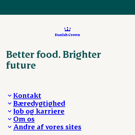
Better food. Brighter
future
Kontakt
Bæredygtighed
Besøg Danish Crown
Job og karriere
Presse og nyheder
Fra jord til bord
Om os
Reklamationer
Hverdagen
Arbejd med os
Andre af vores sites
Whistleblower
Ansvarlighed og nøgletal
Ledige stillinger
Hvem er vi
Øvrige henvendelser
Mød Danish Crown