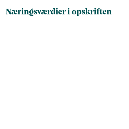
Næringsværdier i opskriften
Næringsindhold pr.
Næringsindhold 
100 g
person i opskrif
Total antal gram
100
178,1
Energi (kcal)
167,3
297,8
- Energi (kJ)
699,8
1.246
Fedt (g)
12,4
22,1
- heraf mættede
0
0
fedtsyrer (g)