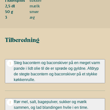
1 knivspids
sukker
2,5 dl
mælk
50 g
smør
3
æg
Tilberedning
Steg bacontern og baconskiver på en meget varm
1
pande i lidt olie til de er sprøde og gyldne. Afdryp
de stegte bacontern og baconskiver på et stykke
køkkenrulle.
Rør mel, salt, bagepulver, sukker og mælk
2
sammen, og lad blandingen hvile i en time.