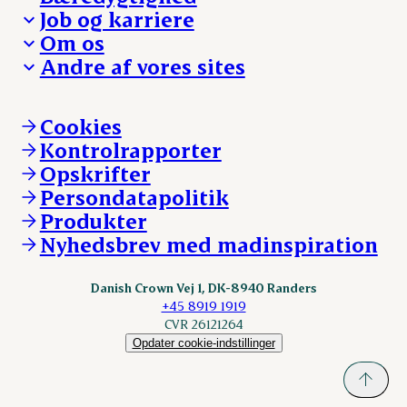
Besøg Danish Crown
Job og karriere
Presse og nyheder
Fra jord til bord
Om os
Reklamationer
Hverdagen
Arbejd med os
Andre af vores sites
Whistleblower
Ansvarlighed og nøgletal
Ledige stillinger
Hvem er vi
Øvrige henvendelser
Mød Danish Crown
Brand og visuel identitet
Andelsejere - gris
Vi går forrest
Andelsejere - kreatur
Cookies
Vores resultater
Danishcrownprofessional.com
Kontrolrapporter
Vores lokationer
DAT-Schaub.com
Opskrifter
Kontakt
ESS-FOOD.com
Persondatapolitik
Fonden Dansk Gastronomi
KLS.se
Produkter
nordicspoor.com
Nyhedsbrev med madinspiration
Scanhide.dk
Sokolow.pl
Danish Crown Vej 1, DK-8940 Randers
+45 8919 1919
CVR 26121264
Opdater cookie-indstillinger