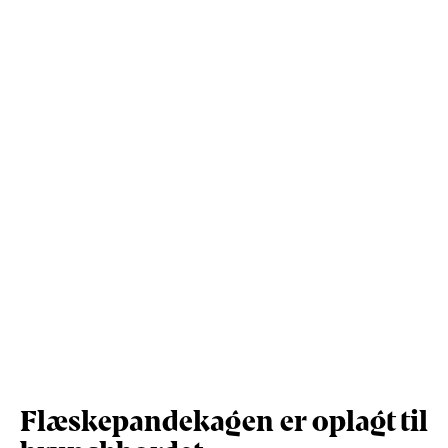
Kostfibre (g)
1,2
3,2
Protein (g)
9,6
24,9
Vis mere
Salt (g)
1,3
3,4
Flæskepandekagen er oplagt til