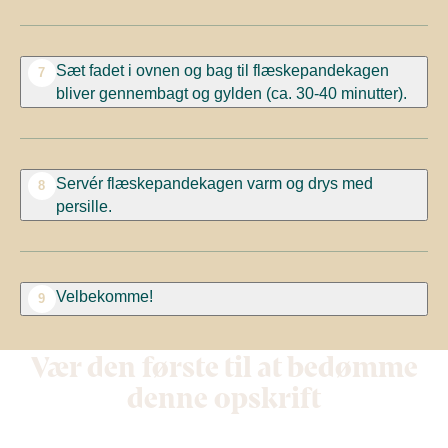
Sæt fadet i ovnen og bag til flæskepandekagen
7
bliver gennembagt og gylden (ca. 30-40 minutter).
Servér flæskepandekagen varm og drys med
8
persille.
Velbekomme!
9
Vær den første til at bedømme
denne opskrift