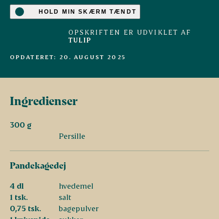
HOLD MIN SKÆRM TÆNDT
OPSKRIFTEN ER UDVIKLET AF
TULIP
OPDATERET: 20. AUGUST 2025
Ingredienser
300 g
Persille
Pandekagedej
4 dl
hvedemel
1 tsk.
salt
0,75 tsk.
bagepulver