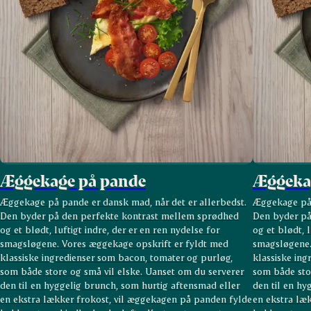
Æggekage på pande
Æggeka
Æggekage på pande er dansk mad, når det er allerbedst.
Æggekage på 
Den byder på den perfekte kontrast mellem sprødhed
Den byder på
og et blødt, luftigt indre, der er en ren nydelse for
og et blødt, l
smagsløgene. Vores æggekage opskrift er fyldt med
smagsløgene.
klassiske ingredienser som bacon, tomater og purløg,
klassiske ing
som både store og små vil elske. Uanset om du serverer
som både sto
den til en hyggelig brunch, som hurtig aftensmad eller
den til en hy
en ekstra lækker frokost, vil æggekagen på panden fylde
en ekstra læ