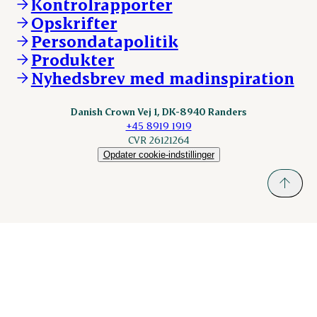
Kontrolrapporter
Vores lokationer
DAT-Schaub.com
Opskrifter
Kontakt
ESS-FOOD.com
Persondatapolitik
Fonden Dansk Gastronomi
KLS.se
Produkter
nordicspoor.com
Nyhedsbrev med madinspiration
Scanhide.dk
Sokolow.pl
Danish Crown Vej 1, DK-8940 Randers
+45 8919 1919
CVR 26121264
Opdater cookie-indstillinger