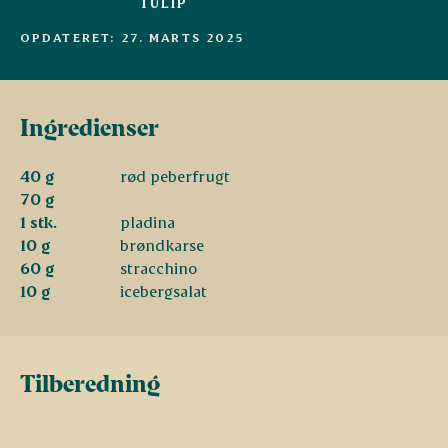
TULIP
OPDATERET: 27. MARTS 2025
Ingredienser
40 g
rød peberfrugt
70 g
1 stk.
pladina
10 g
brøndkarse
60 g
stracchino
10 g
icebergsalat
Tilberedning