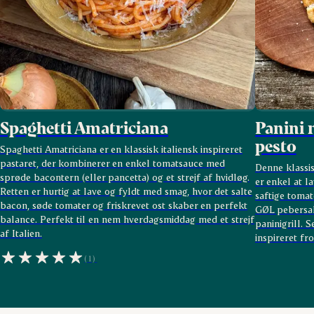
Spaghetti Amatriciana
Panini 
pesto
Spaghetti Amatriciana er en klassisk italiensk inspireret
pastaret, der kombinerer en enkel tomatsauce med
Denne klassi
sprøde bacontern (eller pancetta) og et strejf af hvidløg.
er enkel at l
Retten er hurtig at lave og fyldt med smag, hvor det salte
saftige toma
bacon, søde tomater og friskrevet ost skaber en perfekt
GØL pebersala
balance. Perfekt til en nem hverdagsmiddag med et strejf
paninigrill. 
af Italien.
inspireret fr
(1)