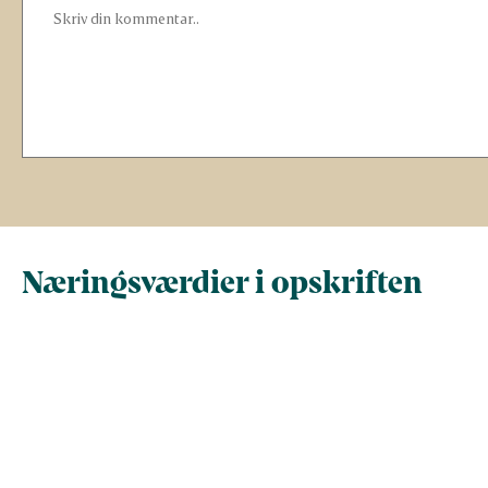
Næringsværdier i opskriften
Næringsindhold pr.
Næringsindhold 
100 g
person i opskrif
Total antal gram
100
260
Energi (kcal)
234,2
609