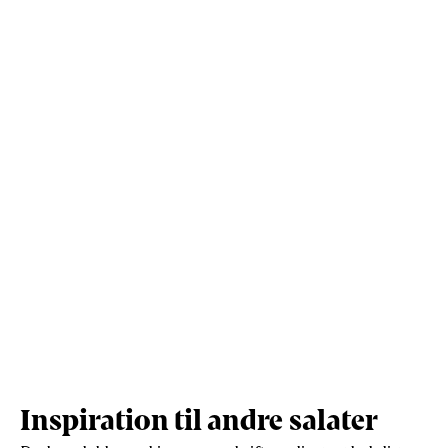
Kulhydrater (g)
21
79
Vis mere
Protein (g)
6.8
26
Inspiration til andre salater