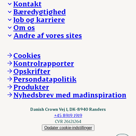
Kontakt
Bæredygtighed
Besøg Danish Crown
Job og karriere
Presse og nyheder
Fra jord til bord
Om os
Reklamationer
Hverdagen
Arbejd med os
Andre af vores sites
Whistleblower
Ansvarlighed og nøgletal
Ledige stillinger
Hvem er vi
Øvrige henvendelser
Mød Danish Crown
Brand og visuel identitet
Andelsejere - gris
Vi går forrest
Andelsejere - kreatur
Cookies
Vores resultater
Danishcrownprofessional.com
Kontrolrapporter
Vores lokationer
DAT-Schaub.com
Opskrifter
Kontakt
ESS-FOOD.com
Persondatapolitik
Fonden Dansk Gastronomi
KLS.se
Produkter
nordicspoor.com
Nyhedsbrev med madinspiration
Scanhide.dk
Sokolow.pl
Danish Crown Vej 1, DK-8940 Randers
+45 8919 1919
CVR 26121264
Opdater cookie-indstillinger