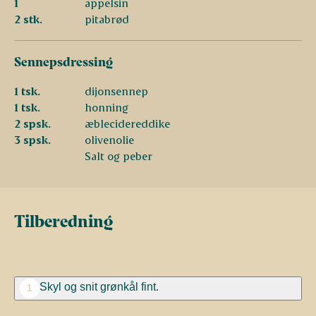
1
appelsin
2 stk.
pitabrød
Sennepsdressing
1 tsk.
dijonsennep
1 tsk.
honning
2 spsk.
æblecidereddike
3 spsk.
olivenolie
Salt og peber
Tilberedning
Skyl og snit grønkål fint.
1