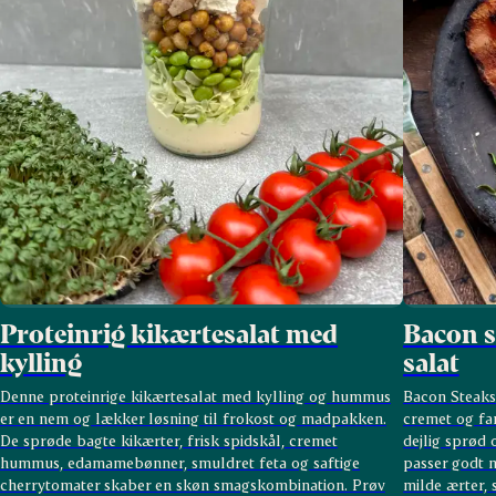
Proteinrig kikærtesalat med
Bacon s
kylling
salat
Denne proteinrige kikærtesalat med kylling og hummus
Bacon Steaks
er en nem og lækker løsning til frokost og madpakken.
cremet og far
De sprøde bagte kikærter, frisk spidskål, cremet
dejlig sprød 
hummus, edamamebønner, smuldret feta og saftige
passer godt 
cherrytomater skaber en skøn smagskombination. Prøv
milde ærter, 