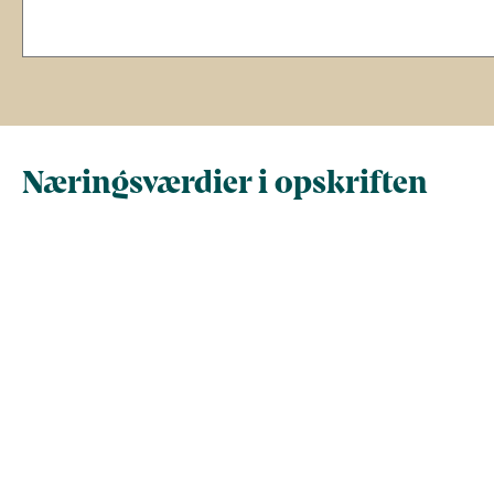
Næringsværdier i opskriften
Næringsindhold pr.
Næringsindhold 
100 g
person i opskrif
Total antal gram
100
382
Energi (kcal)
200
763
Fedt (g)
10
39