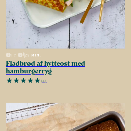
1 T.
25 MIN.
Fladbrød af hytteost med
hamburgerryg
(4)