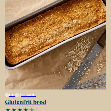
1 T.
20 MIN.
Glutenfrit brød
(1)