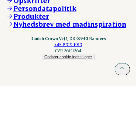
Opskrifter
ESS-FOOD.com
Persondatapolitik
Fonden Dansk Gastronomi
KLS.se
Produkter
nordicspoor.com
Nyhedsbrev med madinspiration
Scanhide.dk
Sokolow.pl
Danish Crown Vej 1, DK-8940 Randers
+45 8919 1919
CVR 26121264
Opdater cookie-indstillinger