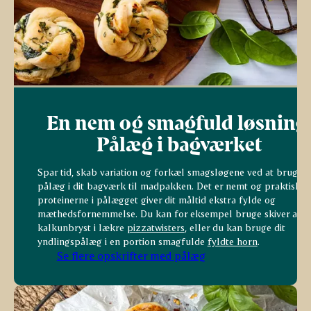
En nem og smagfuld løsning
Pålæg i bagværket
Spar tid, skab variation og forkæl smagsløgene ved at bruge
pålæg i dit bagværk til madpakken. Det er nemt og praktisk, 
proteinerne i pålægget giver dit måltid ekstra fylde og
mæthedsfornemmelse. Du kan for eksempel bruge skiver af
kalkunbryst i lækre
pizzatwisters
, eller du kan bruge dit
yndlingspålæg i en portion smagfulde
fyldte horn
.
Se flere opskrifter med pålæg