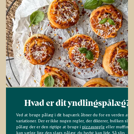
Hvad er dit yndlingspålæg?
Ved at bruge pålæg i dit bagværk åbner du for en verden af
variationer. Der er ikke nogen regler, der dikterer, hvilken slag
pålæg der er den rigtige at bruge i
pizzasnegle
eller muffins. 
kan vælge lige den slags pålæg, du bedst kan lide. Så slip