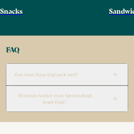
Snacks
Sandwi
FAQ
Kan man fryse bagværk ned?
Hvordan holder man hjemmebagt
brød frisk?