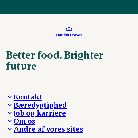
Better food. Brighter
future
Kontakt
Bæredygtighed
Besøg Danish Crown
Job og karriere
Presse og nyheder
Fra jord til bord
Om os
Reklamationer
Hverdagen
Arbejd med os
Andre af vores sites
Whistleblower
Ansvarlighed og nøgletal
Ledige stillinger
Hvem er vi
Øvrige henvendelser
Mød Danish Crown