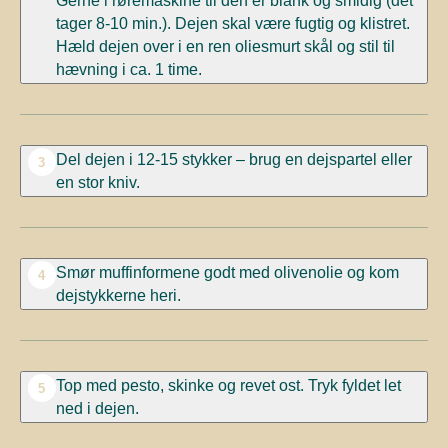
Gerne i røremaskine til den er blank og smidig (det
tager 8-10 min.). Dejen skal være fugtig og klistret.
Hæld dejen over i en ren oliesmurt skål og stil til
hævning i ca. 1 time.
Del dejen i 12-15 stykker – brug en dejspartel eller
3
en stor kniv.
Smør muffinformene godt med olivenolie og kom
4
dejstykkerne heri.
Top med pesto, skinke og revet ost. Tryk fyldet let
5
ned i dejen.