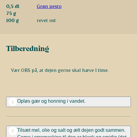
0,5 dl
Grøn pesto
75 g
100 g
revet ost
Tilberedning
Vær OBS på, at dejen gerne skal hæve 1 time.
Opløs gær og honning i vandet.
1
Tilsæt mel, olie og salt og ælt dejen godt sammen.
2