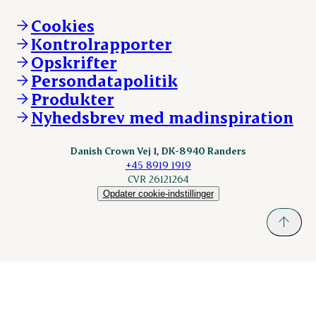
Brand og visuel identitet
Andelsejere - gris
Vi går forrest
Andelsejere - kreatur
Cookies
Vores resultater
Danishcrownprofessional.com
Kontrolrapporter
Vores lokationer
DAT-Schaub.com
Opskrifter
Kontakt
ESS-FOOD.com
Persondatapolitik
Fonden Dansk Gastronomi
KLS.se
Produkter
nordicspoor.com
Nyhedsbrev med madinspiration
Scanhide.dk
Sokolow.pl
Danish Crown Vej 1, DK-8940 Randers
+45 8919 1919
CVR 26121264
Opdater cookie-indstillinger