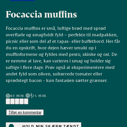
Focaccia muffins
Focaccia muffins er små, luftige brød med sprød
overflade og smagfuldt fyld – perfekte til madpakken,
picnic eller som del af et tapas- eller buffetbord. Her får
du en opskrift, hvor dejen hæver smukt op i
muffinformene og fyldes med pesto, skinke og ost. De
er nemme at lave, kan varieres i smag og holder sig
saftige i flere dage. Prøv også at eksperimentere med
andet fyld som oliven, soltørrede tomater eller
sprødstegt bacon - kun fantasien sætter grænser.
40 MIN.
25 MIN.
(2)
Tilføj en kommentar
HOLD MIN SKÆRM TÆNDT