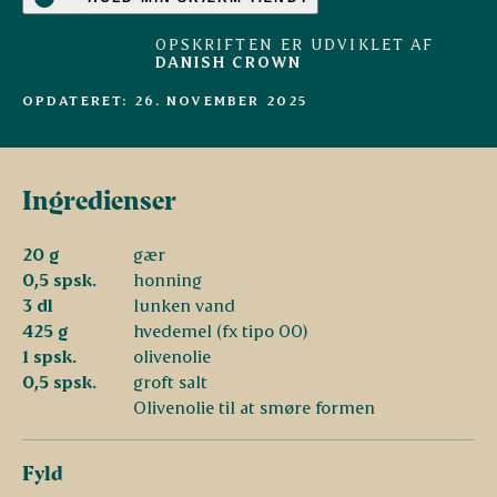
OPSKRIFTEN ER UDVIKLET AF
DANISH CROWN
OPDATERET: 26. NOVEMBER 2025
Ingredienser
20 g
gær
0,5 spsk.
honning
3 dl
lunken vand
425 g
hvedemel (fx tipo 00)
1 spsk.
olivenolie
0,5 spsk.
groft salt
Olivenolie til at smøre formen
Fyld