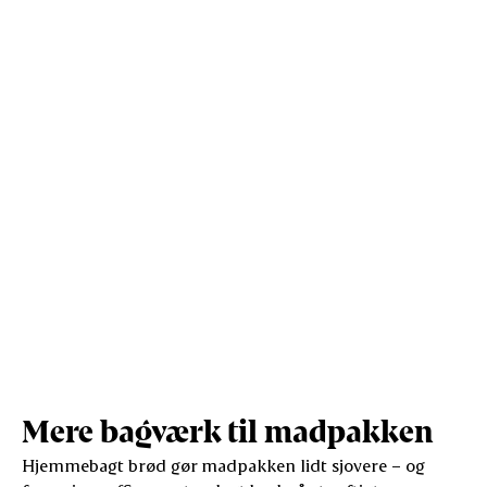
Protein (g)
7,9
12,7
Vis mere
Salt (g)
1,3
2,2
Mere bagværk til madpakken
Hjemmebagt brød gør madpakken lidt sjovere – og