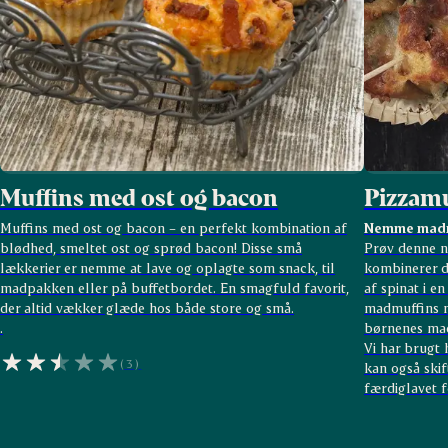
Muffins med ost og bacon
Pizzamu
Muffins med ost og bacon – en perfekt kombination af
Nemme madmu
blødhed, smeltet ost og sprød bacon! Disse små
Prøv denne n
lækkerier er nemme at lave og oplagte som snack, til
kombinerer d
madpakken eller på buffetbordet. En smagfuld favorit,
af spinat i en
der altid vækker glæde hos både store og små.
madmuffins m
.
børnenes mad
Vi har brugt 
(3)
kan også ski
færdiglavet fo