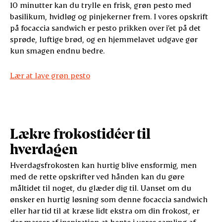
10 minutter kan du trylle en frisk, grøn pesto med
basilikum, hvidløg og pinjekerner frem. I vores opskrift
på focaccia sandwich er pesto prikken over i’et på det
sprøde, luftige brød, og en hjemmelavet udgave gør
kun smagen endnu bedre.
Lær at lave grøn pesto
Lækre frokostidéer til
hverdagen
Hverdagsfrokosten kan hurtig blive ensformig, men
med de rette opskrifter ved hånden kan du gøre
måltidet til noget, du glæder dig til. Uanset om du
ønsker en hurtig løsning som denne focaccia sandwich
eller har tid til at kræse lidt ekstra om din frokost, er
der masser af inspiration at hente i vores samling af