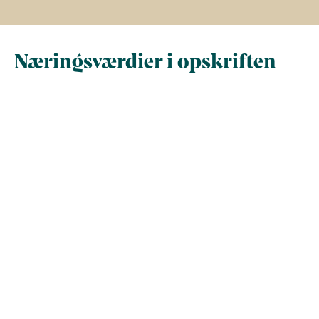
Næringsværdier i opskriften
Næringsindhold pr.
Næringsindhold 
100 g
person i opskrif
Total antal gram
100
287,3
Energi (kcal)
247,8
711,8
- Energi (kJ)
1.036,8
2.978,1
Fedt (g)
12,7
36,3
- heraf mættede
0
0
fedtsyrer (g)