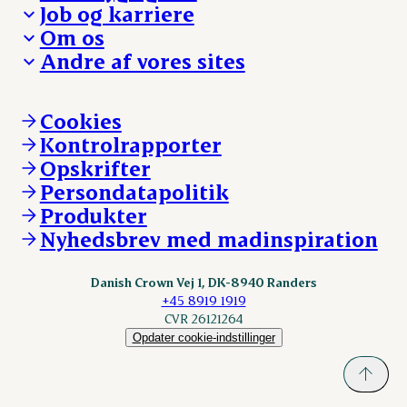
Besøg Danish Crown
Job og karriere
Presse og nyheder
Fra jord til bord
Om os
Reklamationer
Hverdagen
Arbejd med os
Andre af vores sites
Whistleblower
Ansvarlighed og nøgletal
Ledige stillinger
Hvem er vi
Øvrige henvendelser
Mød Danish Crown
Brand og visuel identitet
Andelsejere - gris
Vi går forrest
Andelsejere - kreatur
Cookies
Vores resultater
Danishcrownprofessional.com
Kontrolrapporter
Vores lokationer
DAT-Schaub.com
Opskrifter
Kontakt
ESS-FOOD.com
Persondatapolitik
Fonden Dansk Gastronomi
KLS.se
Produkter
nordicspoor.com
Nyhedsbrev med madinspiration
Scanhide.dk
Sokolow.pl
Danish Crown Vej 1, DK-8940 Randers
+45 8919 1919
CVR 26121264
Opdater cookie-indstillinger