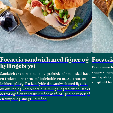
Focaccia sandwich med figner og
Focacci
kyllingebryst
Prøv denne h
veggie spege
Sandwich er enormt nemt og praktisk, når man skal have
med spidskål
en frokost, der gerne må indeholde en masse grønt og
smagfuld løsn
lækkert pålæg. Du kan fylde din sandwich med lige det,
du ønsker, og kombinere alle mulige ingredienser. Det er
derfor også en fantastisk måde at få brugt dine rester på
en simpel og smagfuld måde.