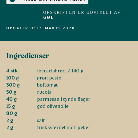
OPSKRIFTEN ER UDVIKLET AF
GØL
OPDATERET: 13. MARTS 2026
Ingredienser
4 stk.
foccaciabrød, á 140 g
100 g
grøn pesto
300 g
bøftomat
50 g
rucola
40 g
parmesan i tynde flager
15 g
god olivenolie
80 g
2 g
salt
2 g
friskkværnet sort peber