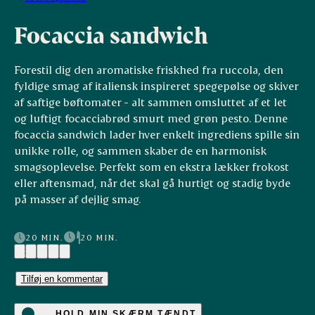
Focaccia sandwich
Forestil dig den aromatiske friskhed fra ruccola, den
fyldige smag af italiensk inspireret spegepølse og skiver
af saftige bøftomater - alt sammen omsluttet af et let
og luftigt focacciabrød smurt med grøn pesto. Denne
focaccia sandwich lader hver enkelt ingrediens spille sin
unikke rolle, og sammen skaber de en harmonisk
smagsoplevelse. Perfekt som en ekstra lækker frokost
eller aftensmad, når det skal gå hurtigt og stadig byde
på masser af dejlig smag.
20 MIN.
20 MIN.
(2)
Tilføj en kommentar
HOLD MIN SKÆRM TÆNDT