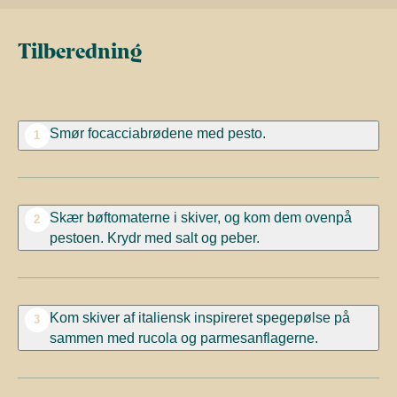
Tilberedning
Smør focacciabrødene med pesto.
1
Skær bøftomaterne i skiver, og kom dem ovenpå
2
pestoen. Krydr med salt og peber.
Kom skiver af italiensk inspireret spegepølse på
3
sammen med rucola og parmesanflagerne.