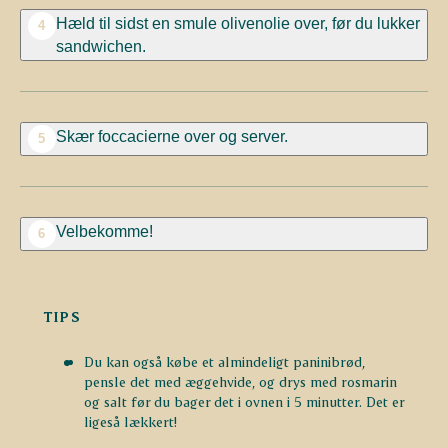
Hæld til sidst en smule olivenolie over, før du lukker
4
sandwichen.
Skær foccacierne over og server.
5
Velbekomme!
6
TIPS
Du kan også købe et almindeligt paninibrød,
pensle det med æggehvide, og drys med rosmarin
og salt før du bager det i ovnen i 5 minutter. Det er
ligeså lækkert!