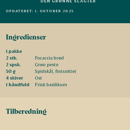
DEN GRØNNE SLAGTER
OPDATERET: 1. OKTOBER 2025
Ingredienser
1 pakke
2 stk.
Focaccia brød
2 spsk.
Grøn pesto
50 g
Spidskål, fintsnittet
4 skiver
Ost
1 håndfuld
Frisk basilikum
Tilberedning