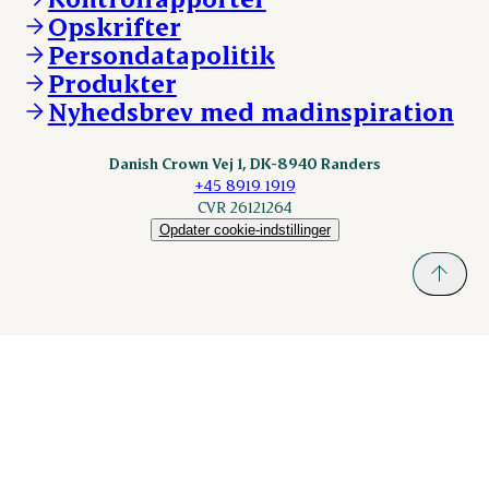
DAT-Schaub.com
Opskrifter
Kontakt
ESS-FOOD.com
Persondatapolitik
Fonden Dansk Gastronomi
KLS.se
Produkter
nordicspoor.com
Nyhedsbrev med madinspiration
Scanhide.dk
Sokolow.pl
Danish Crown Vej 1, DK-8940 Randers
+45 8919 1919
CVR 26121264
Opdater cookie-indstillinger