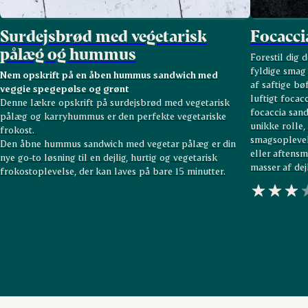
Surdejsbrød med vegetarisk
Focacci
pålæg og hummus
Forestil dig 
fyldige smag 
Nem opskrift på en åben hummus sandwich med
af saftige bø
veggie spegepølse og grønt
luftigt foca
Denne lækre opskrift på surdejsbrød med vegetarisk
focaccia sand
pålæg og karryhummus er den perfekte vegetariske
unikke rolle
frokost.
smagsoplevel
Den åbne hummus sandwich med vegetar pålæg er din
eller aftensm
nye go-to løsning til en dejlig, hurtig og vegetarisk
masser af dej
frokostoplevelse, der kan laves på bare 15 minutter.