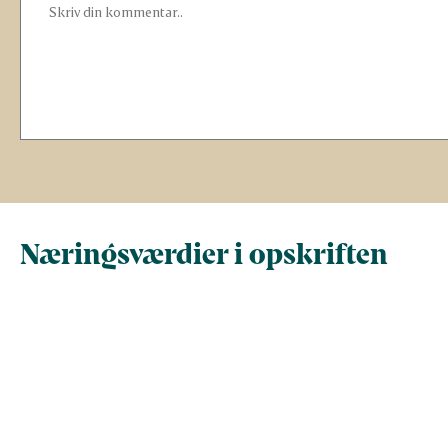
Næringsværdier i opskriften
Næringsindhold pr.
Næringsindhold 
100 g
person i opskrif
Total antal gram
100
135
Energi (kcal)
259,4
350,2