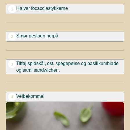
Halver focacciastykkerne
1
Smør pestoen herpå
2
Tilføj spidskål, ost, spegepølse og basilikumblade
3
og saml sandwichen.
Velbekomme!
4