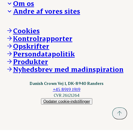
Om os
Reklamationer
Hverdagen
Arbejd med os
Andre af vores sites
Whistleblower
Ansvarlighed og nøgletal
Ledige stillinger
Hvem er vi
Øvrige henvendelser
Mød Danish Crown
Brand og visuel identitet
Andelsejere - gris
Vi går forrest
Andelsejere - kreatur
Cookies
Vores resultater
Danishcrownprofessional.com
Kontrolrapporter
Vores lokationer
DAT-Schaub.com
Opskrifter
Kontakt
ESS-FOOD.com
Persondatapolitik
Fonden Dansk Gastronomi
KLS.se
Produkter
nordicspoor.com
Nyhedsbrev med madinspiration
Scanhide.dk
Sokolow.pl
Danish Crown Vej 1, DK-8940 Randers
+45 8919 1919
CVR 26121264
Opdater cookie-indstillinger