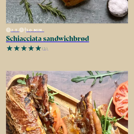
2 T.
30 MIN.
Schiacciata sandwichbrød
(5)