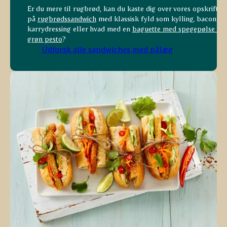
Er du mere til rugbrød, kan du kaste dig over vores opskrift
på
rugbrødssandwich
med klassisk fyld som kylling, bacon og
karrydressing eller hvad med en
baguette med spegepølse og
grøn pesto
?
Udforsk alle sandwiches med pålæg