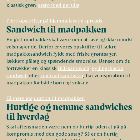
klassisk grøn
pesto med persille
.
Flere opskrifter på hjemmelavede spreads
Sandwich til madpakken
En god madpakke skal være nem at lave og ikke mindst
velsmagende. Derfor er vores opskrifter til lækre
madpakkesandwich fyldt med friske grøntsager,
lækkert pålæg og spændende smørelse. Uanset om du
fortrækker en klassisk
BLT-sandwich
,
kylling-bacon
sandwich
eller
rugbrødssandwich
, har vi inspiration til
madpakker for både børn og voksne.
Få mere inspiration til madpakken
Hurtige og nemme sandwiches
til hverdag
Skal aftensmaden være nem og hurtig uden at gå på
kompromis med den gode smag? Så er en hurtig