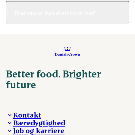
Hvad smører man en sandwich med?
Better food. Brighter
future
Kontakt
Bæredygtighed
Besøg Danish Crown
Job og karriere
Presse og nyheder
Fra jord til bord