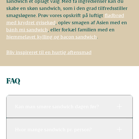
sandwich et oplagt valg. Med få ingredienser kan du
skabe en skøn sandwich, som i den grad tilfredsstiller
smagsløgene. Prøv vores opskrift på luftigt
fladbrød
med krydret grisekød
, oplev smagen af Asien med en
bánh mì sandwich
, eller forkæl familien med en
hjemmelavet kylling og bacon sandwich
.
Bliv inspireret til en hurtig aftensmad
FAQ
Kan man smøre sandwich dagen før?
Hvor mange sandwich pr. person?