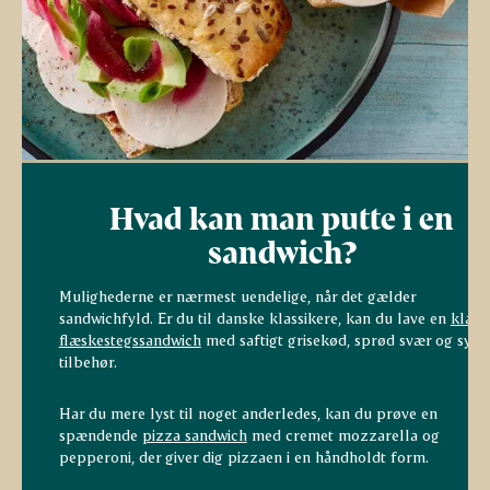
Hvad kan man putte i en
sandwich?
Mulighederne er nærmest uendelige, når det gælder
sandwichfyld. Er du til danske klassikere, kan du lave en
klass
flæskestegssandwich
med saftigt grisekød, sprød svær og syrli
tilbehør.
Har du mere lyst til noget anderledes, kan du prøve en
spændende
pizza sandwich
med cremet mozzarella og
pepperoni, der giver dig pizzaen i en håndholdt form.