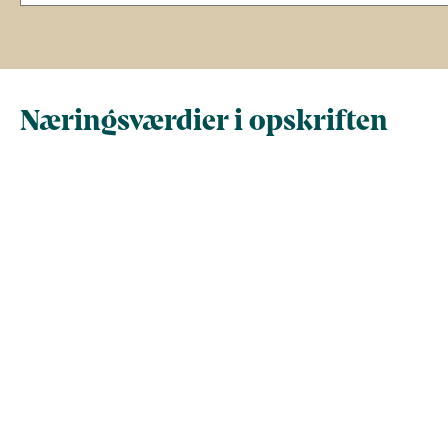
Næringsværdier i opskriften
Næringsindhold pr.
Næringsindhold 
100 g
person i opskrif
Total antal gram
100
367
Energi (kcal)
114
418,4
- Energi (kJ)
477
1.750,5
Fedt (g)
4
14,6