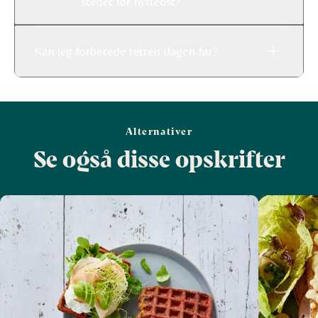
stedet for hytteost?
Kan jeg forberede retten dagen før?
Alternativer
Se også disse opskrifter