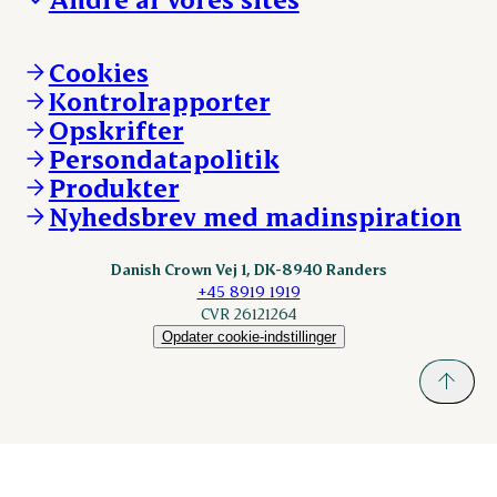
Ledige stillinger
Hvem er vi
Øvrige henvendelser
Mød Danish Crown
Brand og visuel identitet
Andelsejere - gris
Vi går forrest
Andelsejere - kreatur
Cookies
Vores resultater
Danishcrownprofessional.com
Kontrolrapporter
Vores lokationer
DAT-Schaub.com
Opskrifter
Kontakt
ESS-FOOD.com
Persondatapolitik
Fonden Dansk Gastronomi
KLS.se
Produkter
nordicspoor.com
Nyhedsbrev med madinspiration
Scanhide.dk
Sokolow.pl
Danish Crown Vej 1, DK-8940 Randers
+45 8919 1919
CVR 26121264
Opdater cookie-indstillinger