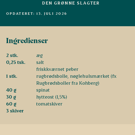
DEN GRØNNE SLAGTER
OPDATERET: 13. JULI 2026
Ingredienser
2 stk.
æg
0,25 tsk.
salt
friskkværnet peber
1 stk.
rugbrødsbolle, nøglehulsmærket (fx
Rugbrødsboller fra Kohberg)
40 g
spinat
30 g
hytteost (1,5%)
60 g
tomatskiver
3 skiver