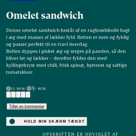
Omelet sandwich
Denne omelet sandwich består af en rugbrødsbolle bagt
i æg med masser af lækker fyld. Retten er nem og fyldig
og passer perfekt til en travl hverdag.
Bollen dyppes i pisket æg og steges på panden, så den
bliver let og lækker – derefter fyldes den med
kyllingebryst med chili, frisk spinat, hytteost og saftige
tomatskiver.
15 MIN.
5 MIN.
(1)
Tilføj en kommentar
HOLD MIN SKÆRM TÆNDT
OPSKRIFTEN ER UDVIKLET AF