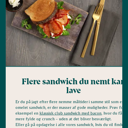
Flere sandwich du nemt kan
lave
Er du på jagt efter flere nemme måltider i samme stil som en
omelet sandwich, er der masser af gode muligheder. Prøv for
eksempel en
klassisk club sandwich med bacon
, hvor du får li
mere fylde og crunch – uden at det bliver besværligt.
Eller gå på opdagelse i alle vores sandwich, hvis du vil finde d