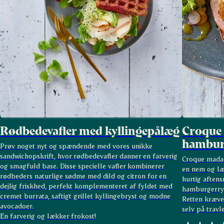
Rødbedevafler med kyllingepålæg
Croque
hambur
Prøv noget nyt og spændende med vores unikke
sandwichopskrift, hvor rødbedevafler danner en farverig
Croque mada
og smagfuld base. Disse specielle vafler kombinerer
en nem og læk
rødbeders naturlige sødme med dild og citron for en
hurtig aften
dejlig friskhed, perfekt komplementeret af fyldet med
hamburgerryg
cremet burrata, saftigt grillet kyllingebryst og modne
Retten kræver 
avocadoer.
selv på travl
En farverig og lækker frokost!