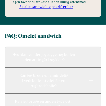
egen favorit til frokost eller en hurtig aftensmad.
Se alle sandwich-opskrifter her
FAQ: Omelet sandwich
Hvordan vender jeg ægget og bollen
uden at de går i stykker?
Kan jeg bruge en almindelig
hvedebolle i stedet for en
rugbrødsbolle?
Kan jeg bruge en anden type ost i