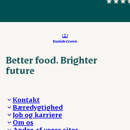
Better food. Brighter
future
Kontakt
Bæredygtighed
Besøg Danish Crown
Job og karriere
Presse og nyheder
Fra jord til bord
Om os
Reklamationer
Hverdagen
Arbejd med os
Andre af vores sites
Whistleblower
Ansvarlighed og nøgletal