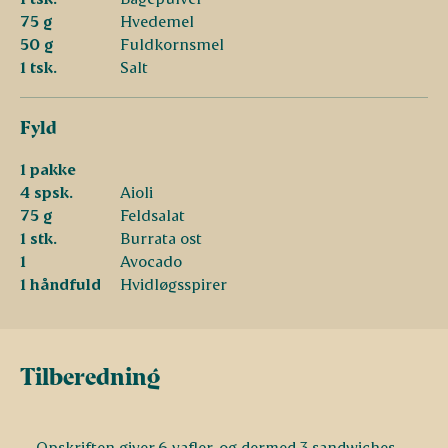
75 g
Hvedemel
50 g
Fuldkornsmel
1 tsk.
Salt
Fyld
1 pakke
4 spsk.
Aioli
75 g
Feldsalat
1 stk.
Burrata ost
1
Avocado
1 håndfuld
Hvidløgsspirer
Tilberedning
Opskriften giver 6 vafler, og dermed 3 sandwiches.