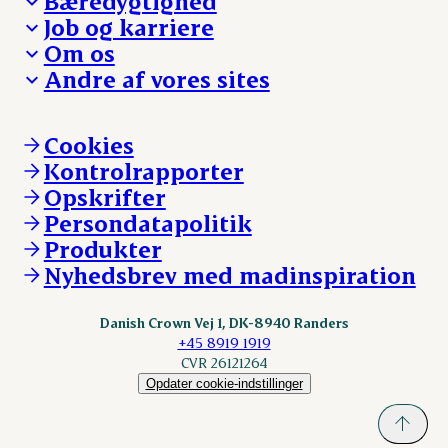
Bæredygtighed
Besøg Danish Crown
Job og karriere
Presse og nyheder
Fra jord til bord
Om os
Reklamationer
Hverdagen
Arbejd med os
Andre af vores sites
Whistleblower
Ansvarlighed og nøgletal
Ledige stillinger
Hvem er vi
Øvrige henvendelser
Mød Danish Crown
Brand og visuel identitet
Andelsejere - gris
Vi går forrest
Andelsejere - kreatur
Cookies
Vores resultater
Danishcrownprofessional.com
Kontrolrapporter
Vores lokationer
DAT-Schaub.com
Opskrifter
Kontakt
ESS-FOOD.com
Persondatapolitik
Fonden Dansk Gastronomi
KLS.se
Produkter
nordicspoor.com
Nyhedsbrev med madinspiration
Scanhide.dk
Sokolow.pl
Danish Crown Vej 1, DK-8940 Randers
+45 8919 1919
CVR 26121264
Opdater cookie-indstillinger