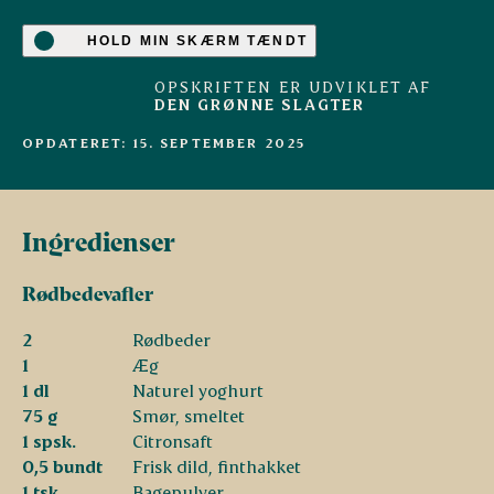
HOLD MIN SKÆRM TÆNDT
OPSKRIFTEN ER UDVIKLET AF
DEN GRØNNE SLAGTER
OPDATERET: 15. SEPTEMBER 2025
Ingredienser
Rødbedevafler
2
Rødbeder
1
Æg
1 dl
Naturel yoghurt
75 g
Smør, smeltet
1 spsk.
Citronsaft
0,5 bundt
Frisk dild, finthakket
1 tsk.
Bagepulver