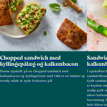
Chopped sandwich med
Sandwic
kyllingepålæg og kalkunbacon
kalkun
Denne opskrift på en chopped sandwich med
I opskriften h
kalkunbacon og kyllingebryst med chili er en lækker og
sandwichbrød
trendy måde at nyde frokosten på!
fyldt sandwi
er krydret med
stadig godt m
skiver kalkun
baconsmag, fo
hele bliver t