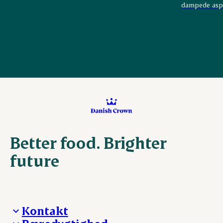
dampede aspar
Better food. Brighter
future
Kontakt