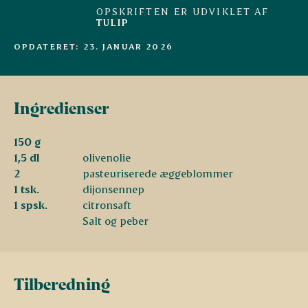
OPSKRIFTEN ER UDVIKLET AF
TULIP
OPDATERET: 23. JANUAR 2026
Ingredienser
150 g
1,5 dl
olivenolie
2
pasteuriserede æggeblommer
1 tsk.
dijonsennep
1 spsk.
citronsaft
Salt og peber
Tilberedning