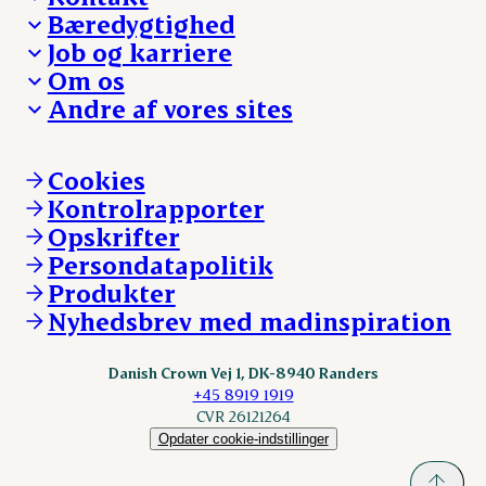
Bæredygtighed
Besøg Danish Crown
Job og karriere
Presse og nyheder
Fra jord til bord
Om os
Reklamationer
Hverdagen
Arbejd med os
Andre af vores sites
Whistleblower
Ansvarlighed og nøgletal
Ledige stillinger
Hvem er vi
Øvrige henvendelser
Mød Danish Crown
Brand og visuel identitet
Andelsejere - gris
Vi går forrest
Andelsejere - kreatur
Cookies
Vores resultater
Danishcrownprofessional.com
Kontrolrapporter
Vores lokationer
DAT-Schaub.com
Opskrifter
Kontakt
ESS-FOOD.com
Persondatapolitik
Fonden Dansk Gastronomi
KLS.se
Produkter
nordicspoor.com
Nyhedsbrev med madinspiration
Scanhide.dk
Sokolow.pl
Danish Crown Vej 1, DK-8940 Randers
+45 8919 1919
CVR 26121264
Opdater cookie-indstillinger