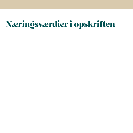
Næringsværdier i opskriften
Næringsindhold pr.
Næringsindhold 
100 g
person i opskrif
Total antal gram
100
89,8
Energi (kcal)
523
469,4
- Energi (kJ)
2.188,2
1.963,9
Fedt (g)
54,2
48,6
- heraf mættede
0
0
fedtsyrer (g)