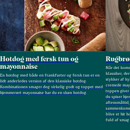
Hotdog med fersk tun og
Rugbrø
mayonnaise
Når det komme
klassiker, de
En hotdog med både en frankfurter og fersk tun er en
stykker af k
lidt anderledes version af den klassiske hotdog.
cremede mayo
Kombinationen smager dog virkelig godt og toppet med
toppen giver
hjemmerørt mayonnaise har du en skøn hotdog.
du spiser hj
aftensmåltid, 
sammenkomst 
blive et hit 
fuld af smag