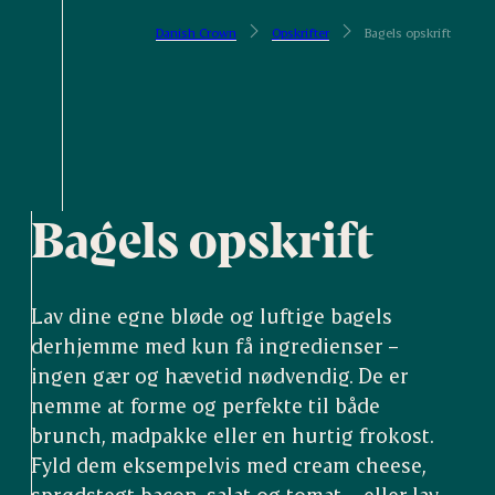
Danish Crown
Opskrifter
Bagels opskrift
Bagels opskrift
Lav dine egne bløde og luftige bagels
derhjemme med kun få ingredienser –
ingen gær og hævetid nødvendig. De er
nemme at forme og perfekte til både
brunch, madpakke eller en hurtig frokost.
Fyld dem eksempelvis med cream cheese,
sprødstegt bacon, salat og tomat – eller lav