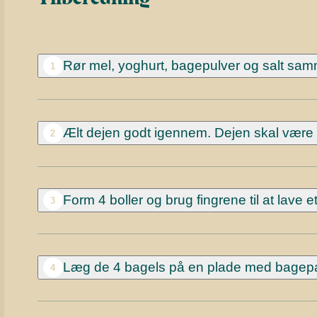
Rør mel, yoghurt, bagepulver og salt samm
1
Ælt dejen godt igennem. Dejen skal være f
2
Form 4 boller og brug fingrene til at lave et
3
Læg de 4 bagels på en plade med bagepa
4