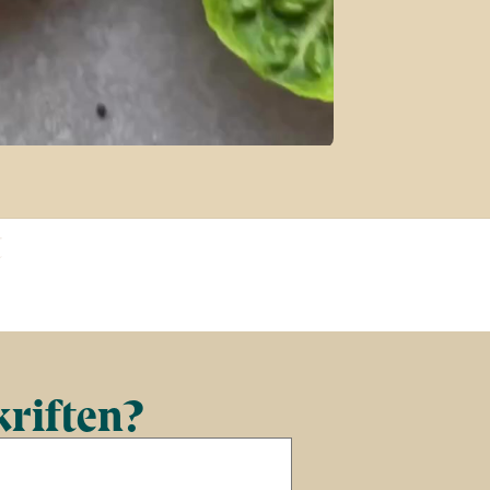
t
kriften?