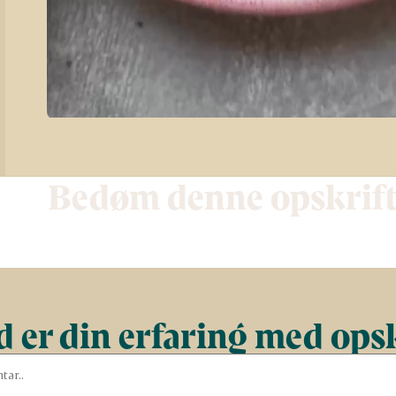
Bedøm denne opskrif
 er din erfaring med ops