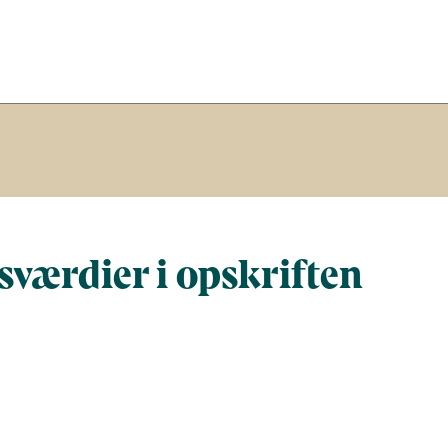
værdier i opskriften
Næringsindhold pr. 100 g
Næringsindh
gram
100
294,4