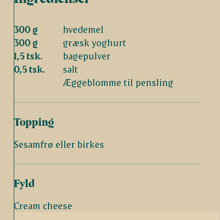
300 g
hvedemel
300 g
græsk yoghurt
1,5 tsk.
bagepulver
0,5 tsk.
salt
Æggeblomme til pensling
Topping
Sesamfrø eller birkes
Fyld
Cream cheese