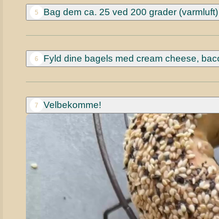
Bag dem ca. 25 ved 200 grader (varmluft) 
5
Fyld dine bagels med cream cheese, bacon
6
Velbekomme!
7