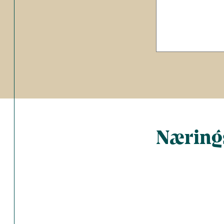
Nærings
Total antal 