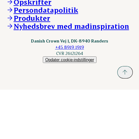
Opskrifter
Kontakt
ESS-FOOD.com
Persondatapolitik
Fonden Dansk Gastronomi
KLS.se
Produkter
nordicspoor.com
Nyhedsbrev med madinspiration
Scanhide.dk
Sokolow.pl
Danish Crown Vej 1, DK-8940 Randers
+45 8919 1919
CVR 26121264
Opdater cookie-indstillinger