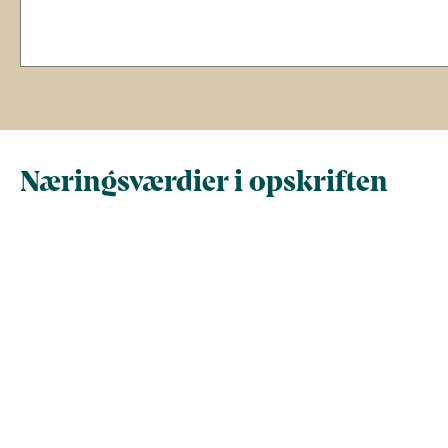
Næringsværdier i opskriften
Næringsindhold pr.
Næringsindhold 
100 g
person i opskrif
Total antal gram
100
274
Energi (kcal)
417
1142
Energi (kJ)
1747
4777