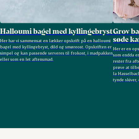
Halloumi bagel med kyllingebryst
Grov ba
søde ka
Her har vi sammensat en lækker opskrift på en halloumi
bagel med kyllingebryst, dild og smøreost. Opskriften er
Her er en op
simpel og kan passende serveres til frokost, i madpakken
som endda er 
eller som en let aftensmad.
rester fra aft
prøve at tilb
la Hasselback
tynde skiver,