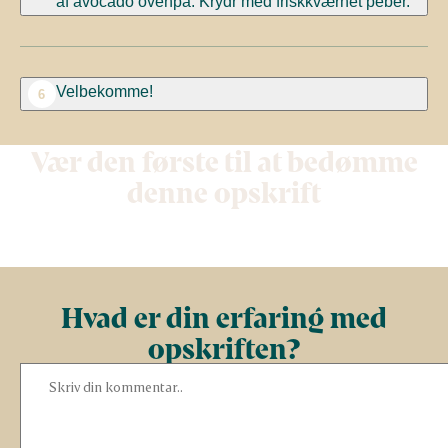
af avocado ovenpå. Krydr med friskkværnet peber.
Velbekomme!
6
Vær den første til at bedømme
denne opskrift
Hvad er din erfaring med
opskriften?