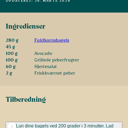
OPDATERET: 26. MARTS 2026
Ingredienser
280 g
Fuldkornsbagels
45 g
100 g
Avocado
100 g
Grillede peberfrugter
60 g
Hjertesalat
2 g
Friskkværnet peber
Tilberedning
Lun dine bagels ved 200 grader i 3 minutter. Lad
1