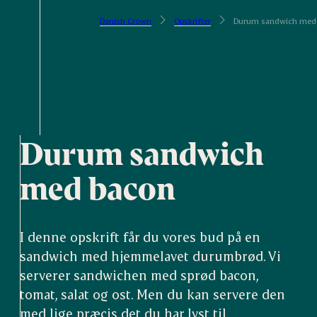
Danish Crown
Opskrifter
Durum sandwich med
Durum sandwich
med bacon
I denne opskrift får du vores bud på en
sandwich med hjemmelavet durumbrød. Vi
serverer sandwichen med sprød bacon,
tomat, salat og ost. Men du kan servere den
med lige præcis det du har lyst til.