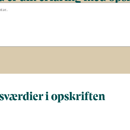
værdier i opskriften
Næringsindhold pr. 100 g
Næringsindh