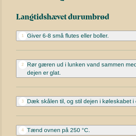
Langtidshævet durumbrød
Giver 6-8 små flutes eller boller.
1
Rør gæren ud i lunken vand sammen med sal
2
dejen er glat.
Dæk skålen til, og stil dejen i køleskabet i
3
Tænd ovnen på 250 °C.
4