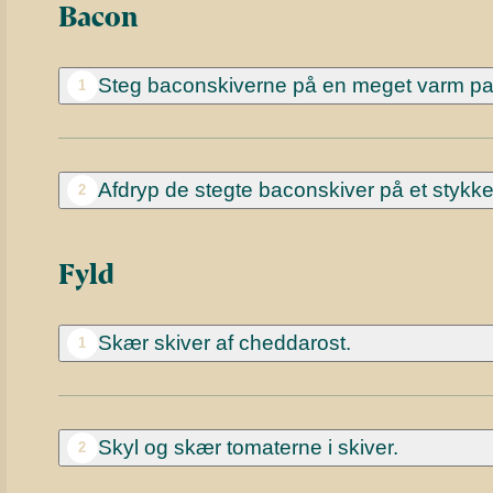
Bacon
Steg baconskiverne
på en meget varm pan
1
Afdryp de stegte baconskiver på et stykke
2
Fyld
Skær skiver af cheddarost.
1
Skyl og skær tomaterne i skiver.
2