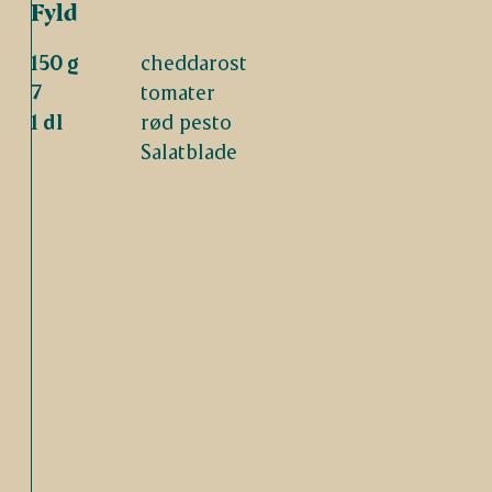
Fyld
150 g
cheddarost
7
tomater
1 dl
rød pesto
Salatblade