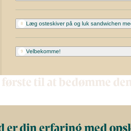
Læg osteskiver på og luk sandwichen med
8
Velbekomme!
9
 første til at bedømme de
 er din erfaring med ops