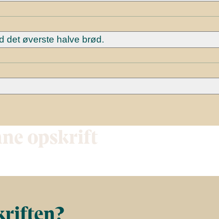
 det øverste halve brød.
nne opskrift
kriften?