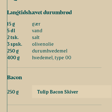
Langtidshævet durumbrød
15 g
gær
5 dl
vand
2 tsk.
salt
3 spsk.
olivenolie
250 g
durumhvedemel
400 g
hvedemel, type 00
Bacon
250 g
Tulip Bacon Skiver