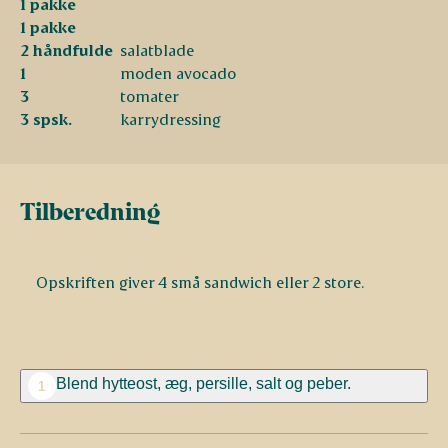
1 pakke
1 pakke
2 håndfulde
salatblade
1
moden avocado
3
tomater
3 spsk.
karrydressing
Tilberedning
Opskriften giver 4 små sandwich eller 2 store.
Blend hytteost, æg, persille, salt og peber.
1