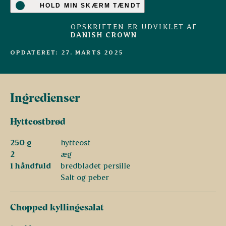
HOLD MIN SKÆRM TÆNDT
OPSKRIFTEN ER UDVIKLET AF
DANISH CROWN
OPDATERET: 27. MARTS 2025
Ingredienser
Hytteostbrød
250 g
hytteost
2
æg
1 håndfuld
bredbladet persille
Salt og peber
Chopped kyllingesalat