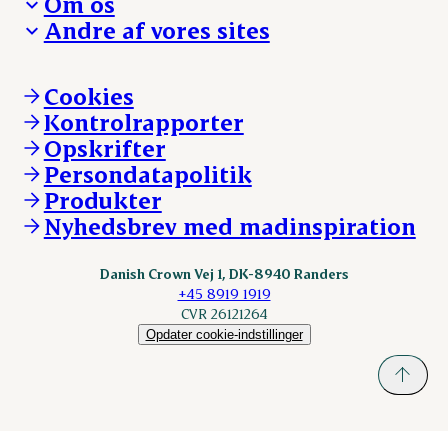
Om os
Reklamationer
Hverdagen
Arbejd med os
Andre af vores sites
Whistleblower
Ansvarlighed og nøgletal
Ledige stillinger
Hvem er vi
Øvrige henvendelser
Mød Danish Crown
Brand og visuel identitet
Andelsejere - gris
Vi går forrest
Andelsejere - kreatur
Cookies
Vores resultater
Danishcrownprofessional.com
Kontrolrapporter
Vores lokationer
DAT-Schaub.com
Opskrifter
Kontakt
ESS-FOOD.com
Persondatapolitik
Fonden Dansk Gastronomi
KLS.se
Produkter
nordicspoor.com
Nyhedsbrev med madinspiration
Scanhide.dk
Sokolow.pl
Danish Crown Vej 1, DK-8940 Randers
+45 8919 1919
CVR 26121264
Opdater cookie-indstillinger