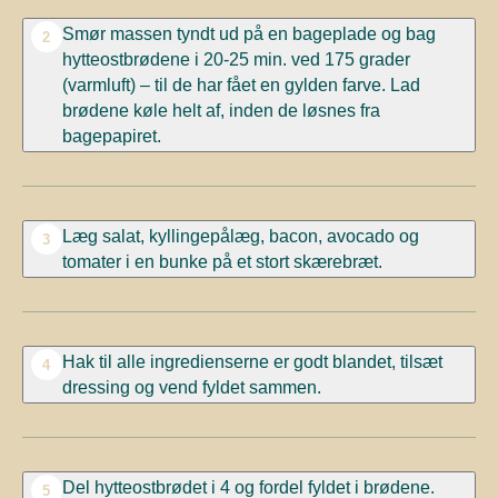
Smør massen tyndt ud på en bageplade og bag
2
hytteostbrødene i 20-25 min. ved 175 grader
(varmluft) – til de har fået en gylden farve. Lad
brødene køle helt af, inden de løsnes fra
bagepapiret.
Læg salat, kyllingepålæg, bacon, avocado og
3
tomater i en bunke på et stort skærebræt.
Hak til alle ingredienserne er godt blandet, tilsæt
4
dressing og vend fyldet sammen.
Del hytteostbrødet i 4 og fordel fyldet i brødene.
5