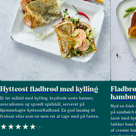
Hytteost fladbrød med kylling
Fladbrø
hambur
Et let måltid med kylling, krydrede sorte bønner,
avocadomos og sprødt spidskål, serveret på
Nyd en frisk
hjemmebagte hytteostfladbrød. En god løsning til
på sandwich 
frokost eller som en nem ret at tage med på farten.
lavet med hyt
lækker base 
(2)
af cremet hu