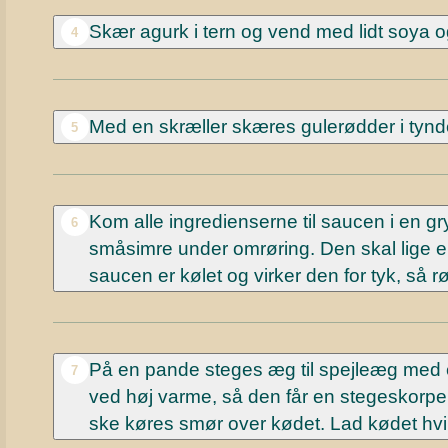
Skær agurk i tern og vend med lidt soya o
4
Med en skræller skæres gulerødder i tynd
5
Kom alle ingredienserne til saucen i en 
6
småsimre under omrøring. Den skal lige en
saucen er kølet og virker den for tyk, så rør
På en pande steges æg til spejleæg med 
7
ved høj varme, så den får en stegeskorpe.
ske køres smør over kødet. Lad kødet hvile