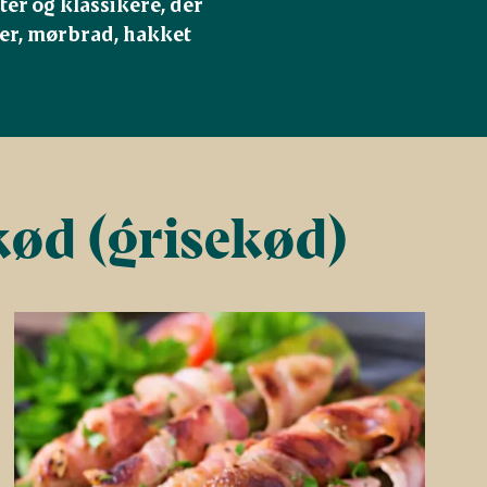
er og klassikere, der 
ter, mørbrad, hakket 
kød (grisekød)