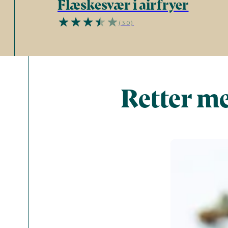
Flæskesvær i airfryer
(30)
Retter me