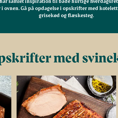
 har samlet inspiration til både hurtige hverdagsrett
v i ovnen. Gå på opdagelse i opskrifter med kotelet
grisekød og flæskesteg.
skrifter med svine