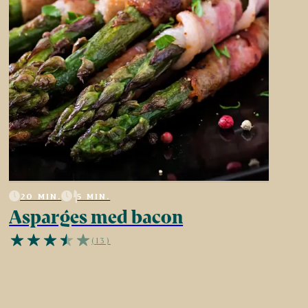
20 MIN.
5 MIN.
Asparges med bacon
(13)