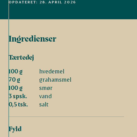
OPDATERET: 28. APRIL 2026
Ingredienser
Tærtedej
100 g
hvedemel
70 g
grahamsmel
100 g
smør
3 spsk.
vand
0,5 tsk.
salt
Fyld