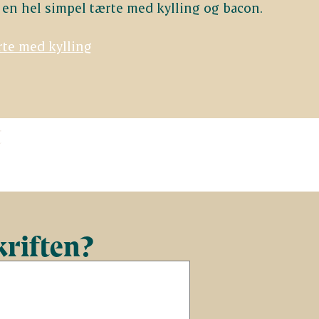
 en hel simpel tærte med kylling og bacon.
rte med kylling
t
kriften?