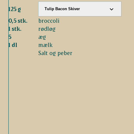
125 g
Tulip Bacon Skiver
0,5 stk.
broccoli
1 stk.
rødløg
5
æg
1 dl
mælk
Salt og peber