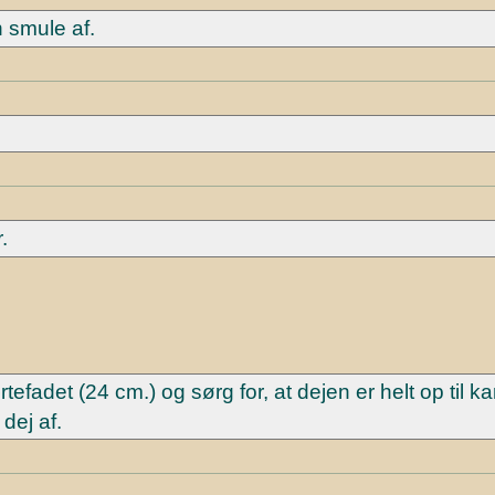
 smule af.
.
tefadet (24 cm.) og sørg for, at dejen er helt op til k
dej af.