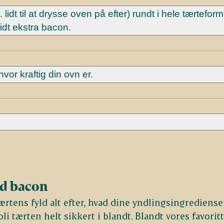
lidt til at drysse oven på efter) rundt i hele tærtefor
dt ekstra bacon.
hvor kraftig din ovn er.
ed bacon
ærtens fyld alt efter, hvad dine yndlingsingredienser
oli tærten helt sikkert i blandt. Blandt vores favorit