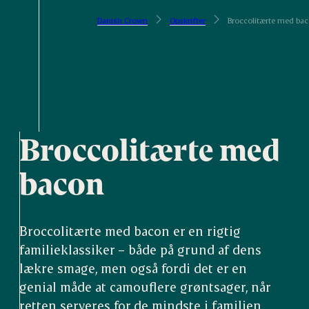
Danish Crown
Opskrifter
Broccolitærte med ba
Broccolitærte med
bacon
Broccolitærte med bacon er en rigtig
familieklassiker – både på grund af dens
lækre smage, men også fordi det er en
genial måde at camouflere grøntsager, når
retten serveres for de mindste i familien.