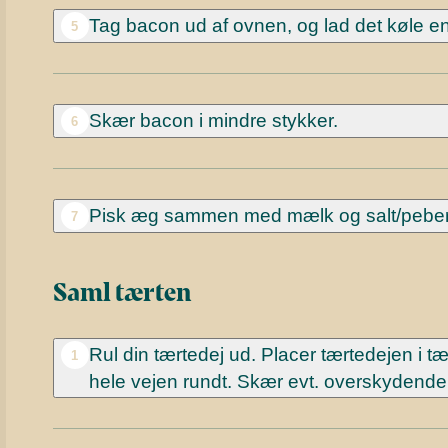
Tag bacon ud af ovnen, og lad det køle en
5
Skær bacon i mindre stykker.
6
Pisk æg sammen med mælk og salt/peber
7
Saml tærten
Rul din tærtedej ud. Placer tærtedejen i tær
1
hele vejen rundt. Skær evt. overskydende 