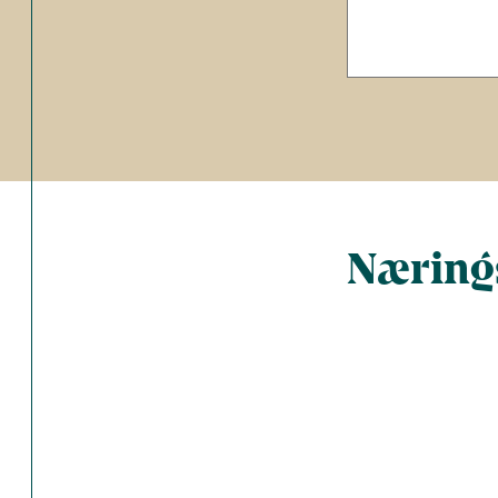
Nærings
Total antal 