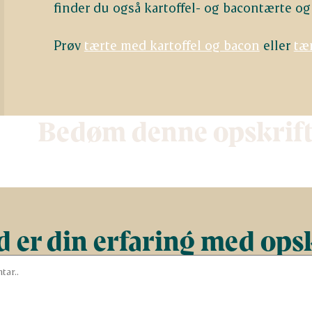
finder du også kartoffel- og bacontærte og
Prøv
tærte med kartoffel og bacon
eller
tæ
Bedøm denne opskrif
 er din erfaring med ops