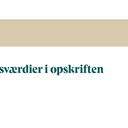
værdier i opskriften
Næringsindhold pr. 100 g
Næringsindh
gram
100
273,8