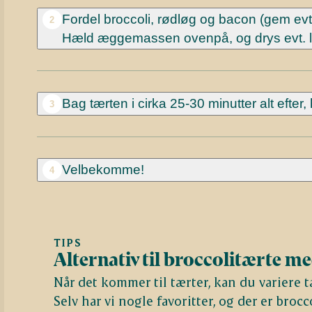
Fordel broccoli, rødløg og bacon (gem evt. 
2
Hæld æggemassen ovenpå, og drys evt. li
Bag tærten i cirka 25-30 minutter alt efter, 
3
Velbekomme!
4
TIPS
Alternativ til broccolitærte m
Når det kommer til tærter, kan du variere t
Selv har vi nogle favoritter, og der er brocc