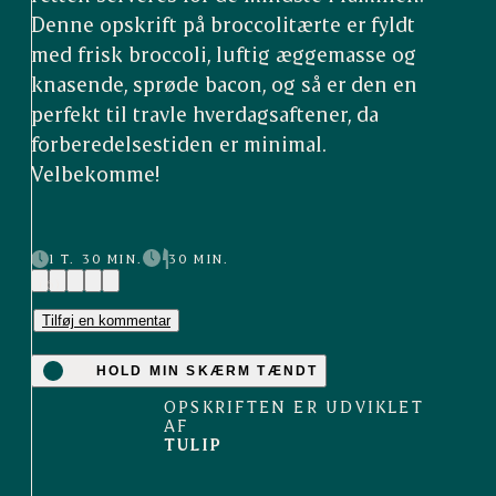
Denne opskrift på broccolitærte er fyldt
med frisk broccoli, luftig æggemasse og
knasende, sprøde bacon, og så er den en
perfekt til travle hverdagsaftener, da
forberedelsestiden er minimal.
Velbekomme!
1 T. 30 MIN.
30 MIN.
(6)
Tilføj en kommentar
HOLD MIN SKÆRM TÆNDT
OPSKRIFTEN ER UDVIKLET
AF
TULIP