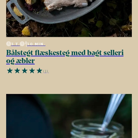
3 T.
30 MIN.
Bålstegt flæskesteg med bagt selleri
og æbler
(1)