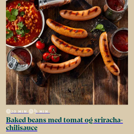
20 MIN.
5 MIN.
Baked beans med tomat og sriracha-
chilisauce