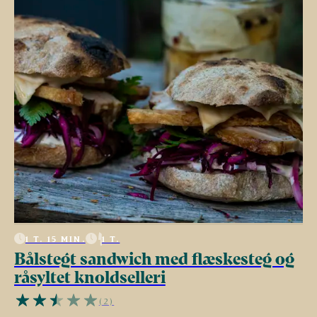
1 T. 15 MIN.
1 T.
Bålstegt sandwich med flæskesteg og
råsyltet knoldselleri
(2)