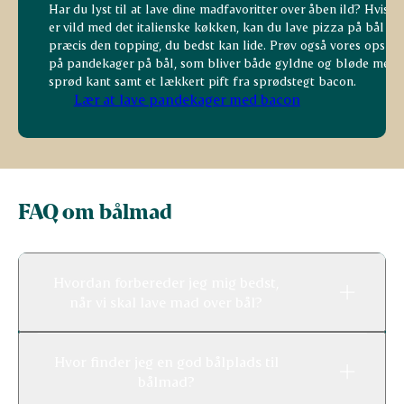
Har du lyst til at lave dine madfavoritter over åben ild? Hvis d
er vild med det italienske køkken, kan du lave pizza på bål m
præcis den topping, du bedst kan lide. Prøv også vores opskri
på pandekager på bål, som bliver både gyldne og bløde med 
sprød kant samt et lækkert pift fra sprødstegt bacon.
Lær at lave pandekager med bacon
FAQ om bålmad
Hvordan forbereder jeg mig bedst,
når vi skal lave mad over bål?
Hvor finder jeg en god bålplads til
bålmad?