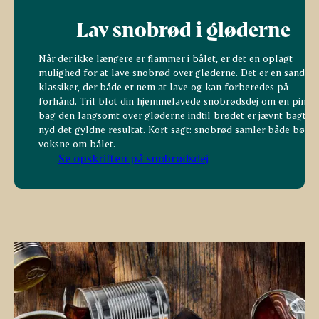
Lav snobrød i gløderne
Når der ikke længere er flammer i bålet, er det en oplagt
mulighed for at lave snobrød over gløderne. Det er en sand
klassiker, der både er nem at lave og kan forberedes på
forhånd. Tril blot din hjemmelavede snobrødsdej om en pind,
bag den langsomt over gløderne indtil brødet er jævnt bagt o
nyd det gyldne resultat. Kort sagt: snobrød samler både børn
voksne om bålet.
Se opskriften på snobrødsdej