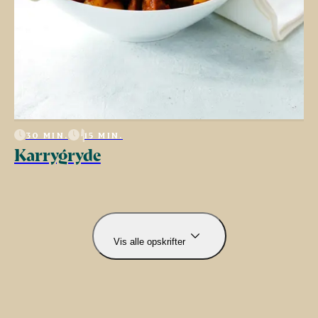
30 MIN.
15 MIN.
Karrygryde
Vis alle opskrifter