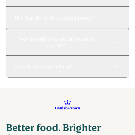
Hvordan får jeg det bedste snobrød?
Hvor lang tid tager det at lave mad
over bål?
Skal alt laves som bålmad?
Better food. Brighter