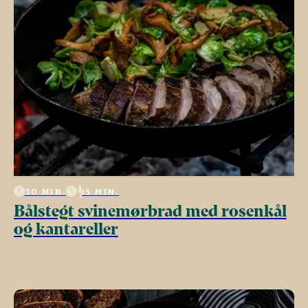
30 MIN.
15 MIN.
Bålstegt svinemørbrad med rosenkål
og kantareller