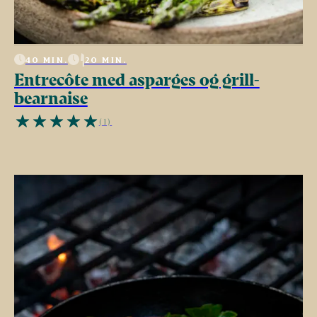
40 MIN.
20 MIN.
Entrecôte med asparges og grill-
bearnaise
(1)