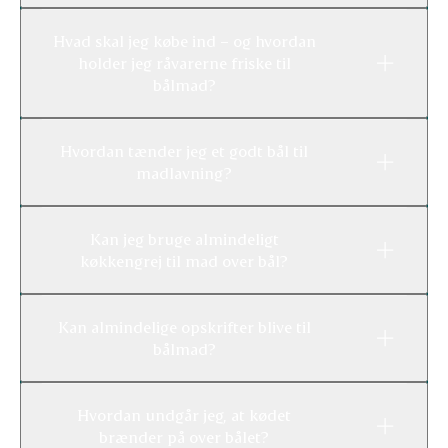
Hvad skal jeg købe ind – og hvordan
holder jeg råvarerne friske til
bålmad?
Hvordan tænder jeg et godt bål til
madlavning?
Kan jeg bruge almindeligt
køkkengrej til mad over bål?
Kan almindelige opskrifter blive til
bålmad?
Hvordan undgår jeg, at kødet
brænder på over bålet?