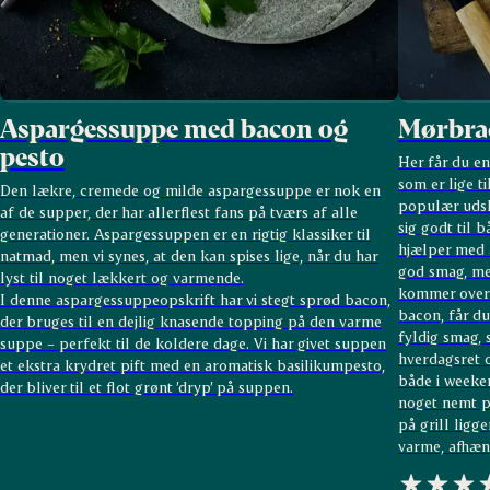
Aspargessuppe med bacon og
Mørbrad
pesto
Her får du e
som er lige ti
Den lækre, cremede og milde aspargessuppe er nok en
populær udsk
af de supper, der har allerflest fans på tværs af alle
sig godt til 
generationer. Aspargessuppen er en rigtig klassiker til
hjælper med a
natmad, men vi synes, at den kan spises lige, når du har
god smag, men
lyst til noget lækkert og varmende.
kommer over 
I denne aspargessuppeopskrift har vi stegt sprød bacon,
bacon, får d
der bruges til en dejlig knasende topping på den varme
fyldig smag,
suppe – perfekt til de koldere dage. Vi har givet suppen
hverdagsret o
et ekstra krydret pift med en aromatisk basilikumpesto,
både i weeken
der bliver til et flot grønt ’dryp’ på suppen.
noget nemt p
på grill ligg
varme, afhæng