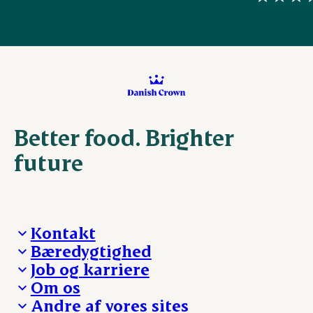
Better food. Brighter
future
Kontakt
Bæredygtighed
Besøg Danish Crown
Job og karriere
Presse og nyheder
Fra jord til bord
Om os
Reklamationer
Hverdagen
Arbejd med os
Andre af vores sites
Whistleblower
Ansvarlighed og nøgletal
Ledige stillinger