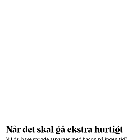
Kostfibre (g)
0,6
0,8
Protein (g)
7
10,2
Vis mere
Salt (g)
1,1
1,6
Når det skal gå ekstra hurtigt
Vil du have sprøde asparges med bacon på ingen tid?