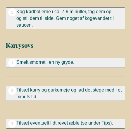
Kog kødbollerne i
ca. 7-9 minutte
r, tag dem op
5
og
stil dem til side. Gem noget af kogevandet til
saucen.
Karrysovs
Smelt smørret i en ny gryde.
1
Tilsæt karry og gurkemeje og lad det stege med i et
2
minuts tid.
Tilsæt eventuelt lidt revet æble (se under Tips).
3