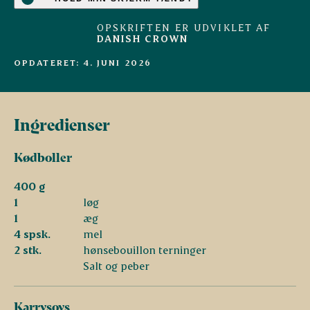
OPSKRIFTEN ER UDVIKLET AF
DANISH CROWN
OPDATERET: 4. JUNI 2026
Ingredienser
Kødboller
400 g
1
løg
1
æg
4 spsk.
mel
2 stk.
hønsebouillon terninger
Salt og peber
Karrysovs