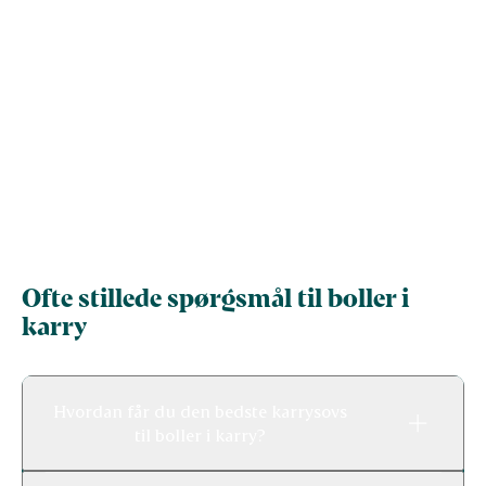
Ofte stillede spørgsmål til boller i
karry
Hvordan får du den bedste karrysovs
til boller i karry?