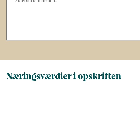
Næringsværdier i opskriften
Næringsindhold pr.
Næringsindhold 
100 g
person i opskrif
Total antal gram
100
391,8
Energi (kcal)
145,8
571,3