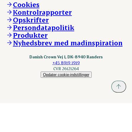
Vi går forrest
Andelsejere - kreatur
Cookies
Vores resultater
Danishcrownprofessional.com
Kontrolrapporter
Vores lokationer
DAT-Schaub.com
Opskrifter
Kontakt
ESS-FOOD.com
Persondatapolitik
Fonden Dansk Gastronomi
KLS.se
Produkter
nordicspoor.com
Nyhedsbrev med madinspiration
Scanhide.dk
Sokolow.pl
Danish Crown Vej 1, DK-8940 Randers
+45 8919 1919
CVR 26121264
Opdater cookie-indstillinger