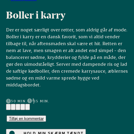
Boller i karry
Der er noget særligt over retter, som aldrig går af mode.
Boller i karry er en dansk favorit, som vi altid vender
tilbage til, når aftensmaden skal være et hit. Retten er
nem at lave, men smagen er alt andet end simpel - den
balancerer sødme, krydderier og fylde på en måde, der
gør den uimodståeligt. Server med dampende ris og lad
de saftige kødboller, den cremede karrysauce, æblernes
sødme og en mild varme sprede hygge ved
middagsbordet.
30 MIN.
15 MIN.
(9)
Tilføj en kommentar
HOLD MIN SKÆRM TÆNDT