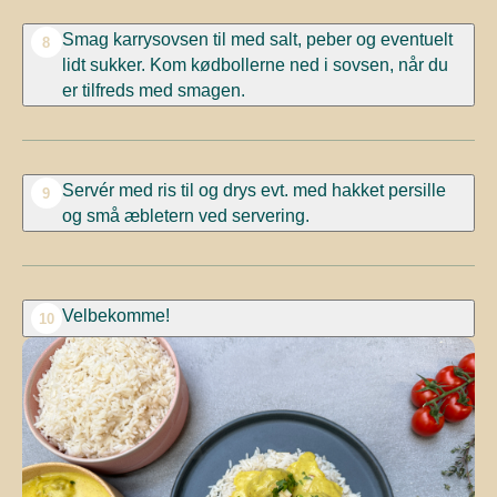
Smag karrysovsen til med salt, peber og eventuelt
8
lidt sukker. Kom kødbollerne ned i sovsen, når du
er tilfreds med smagen.
Servér med ris til
og d
rys evt. med hakket persille
9
og små æbletern ved servering.
Velbekomme!
10