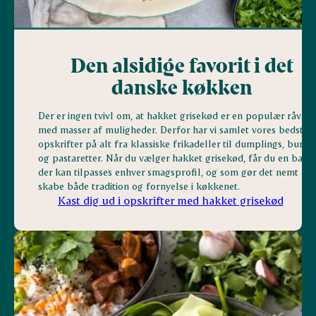
Den alsidige favorit i det
danske køkken
Der er ingen tvivl om, at hakket grisekød er en populær råvare
med masser af muligheder. Derfor har vi samlet vores bedste
opskrifter på alt fra klassiske frikadeller til dumplings, burge
og pastaretter. Når du vælger hakket grisekød, får du en base,
der kan tilpasses enhver smagsprofil, og som gør det nemt at
skabe både tradition og fornyelse i køkkenet.
Kast dig ud i opskrifter med hakket grisekød