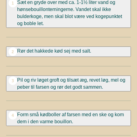
Sæt en gryde over med ca. 1-1½ liter vand og
1
hønsebouillonterningerne. Vandet skal ikke
bulderkoge, men skal blot være ved kogepunktet
og boble let.
Rør det hakkede kød sej med salt.
2
Pil og riv løget groft
og t
ilsæt æg, revet løg, mel og
3
peber
til farsen
og rør det godt
sammen.
Form små kødboller af farsen med en ske og kom
4
dem i den varme bouillon.