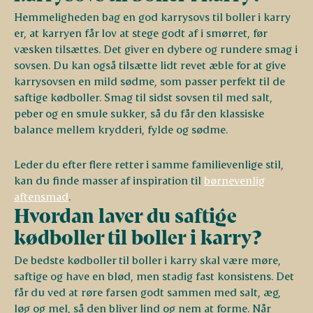
Hemmeligheden bag en god karrysovs til boller i karry
er, at karryen får lov at stege godt af i smørret, før
væsken tilsættes. Det giver en dybere og rundere smag i
sovsen. Du kan også tilsætte lidt revet æble for at give
karrysovsen en mild sødme, som passer perfekt til de
saftige kødboller. Smag til sidst sovsen til med salt,
peber og en smule sukker, så du får den klassiske
balance mellem krydderi, fylde og sødme.
Leder du efter flere retter i samme familievenlige stil,
kan du finde masser af inspiration til
børnevenlig
aftensmad
.
Hvordan laver du saftige
kødboller til boller i karry?
De bedste kødboller til boller i karry skal være møre,
saftige og have en blød, men stadig fast konsistens. Det
får du ved at røre farsen godt sammen med salt, æg,
løg og mel, så den bliver lind og nem at forme. Når