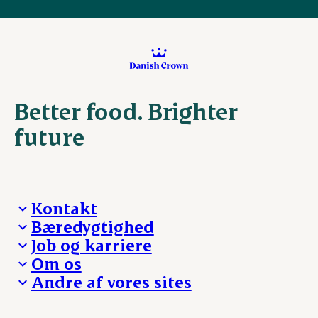
Better food. Brighter
future
Kontakt
Bæredygtighed
Besøg Danish Crown
Job og karriere
Presse og nyheder
Fra jord til bord
Om os
Reklamationer
Hverdagen
Arbejd med os
Andre af vores sites
Whistleblower
Ansvarlighed og nøgletal
Ledige stillinger
Hvem er vi
Øvrige henvendelser
Mød Danish Crown
Brand og visuel identitet
Andelsejere - gris