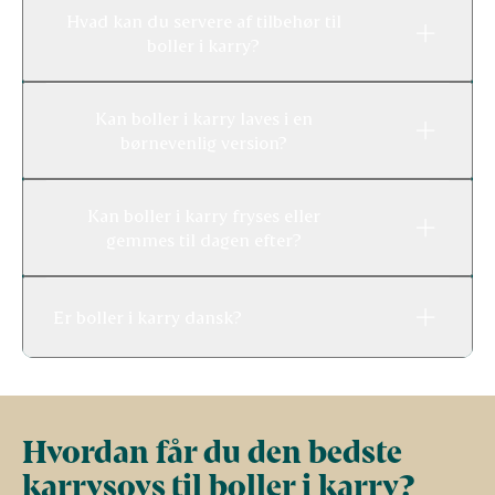
Hvad kan du servere af tilbehør til
boller i karry?
Kan boller i karry laves i en
børnevenlig version?
Kan boller i karry fryses eller
gemmes til dagen efter?
Er boller i karry dansk?
Hvordan får du den bedste
karrysovs til boller i karry?