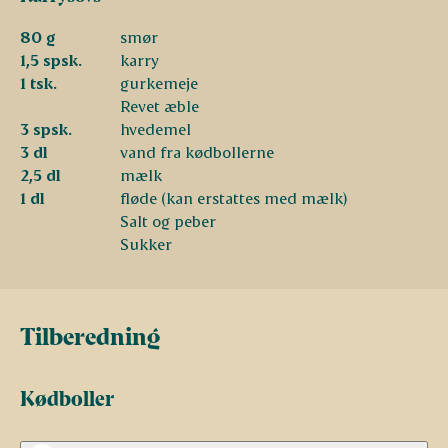
80 g
smør
1,5 spsk.
karry
1 tsk.
gurkemeje
Revet æble
3 spsk.
hvedemel
3 dl
vand fra kødbollerne
2,5 dl
mælk
1 dl
fløde (kan erstattes med mælk)
Salt og peber
Sukker
Tilberedning
Kødboller