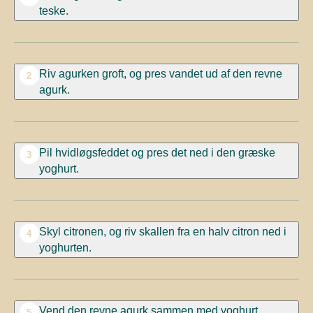
teske.
Riv agurken groft, og pres vandet ud af den revne
2
agurk.
Pil hvidløgsfeddet og pres det ned i den græske
3
yoghurt.
Skyl citronen, og riv skallen fra en halv citron ned i
4
yoghurten.
Vend den revne agurk sammen med yoghurt
5