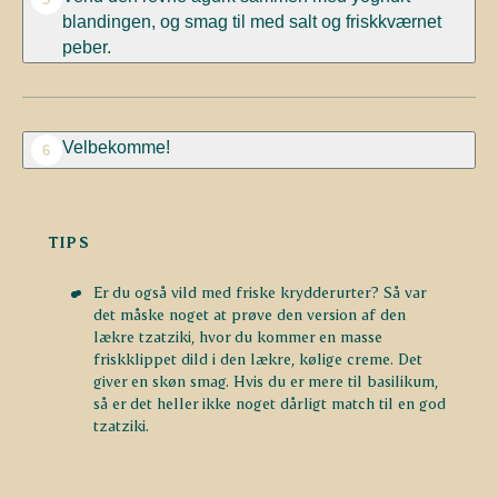
blandingen, og smag til med salt og friskkværnet
peber.
Velbekomme!
6
TIPS
Er du også vild med friske krydderurter? Så var
det måske noget at prøve den version af den
lækre tzatziki, hvor du kommer en masse
friskklippet dild i den lækre, kølige creme. Det
giver en skøn smag. Hvis du er mere til basilikum,
så er det heller ikke noget dårligt match til en god
tzatziki.