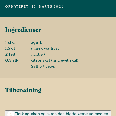
OPDATERET: 26. MARTS 2026
Ingredienser
1 stk.
agurk
1,5 dl
græsk yoghurt
2 fed
hvidløg
0,5 stk.
citronskal (fintrevet skal)
Salt og peber
Tilberedning
Flæk agurken og skrab den bløde kerne ud med en
1