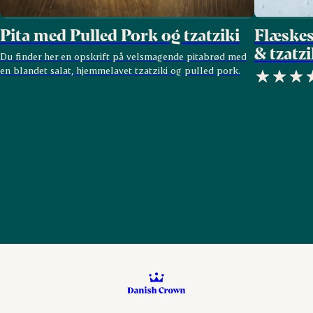
Pita med Pulled Pork og tzatziki
Flæskes
& tzatzi
Du finder her en opskrift på velsmagende pitabrød med
en blandet salat, hjemmelavet tzatziki og pulled pork.