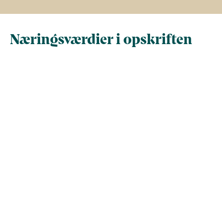
Næringsværdier i opskriften
Næringsindhold pr.
Næringsindhold 
100 g
person i opskrif
Total antal gram
100
260
Energi (kcal)
36
93
Fedt (g)
1.6
4.1
Kulhydrater (g)
4.2
11
Vis mere
Protein (g)
1.7
4.3