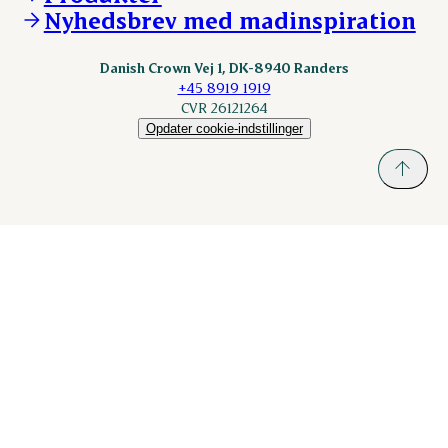
nordicspoor.com
Nyhedsbrev med madinspiration
Scanhide.dk
Sokolow.pl
Danish Crown Vej 1, DK-8940 Randers
+45 8919 1919
CVR 26121264
Opdater cookie-indstillinger