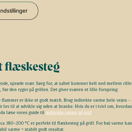
ndstillinger
et flæskesteg
 gode, sprøde svær. Sørg for, at saltet kommer helt ned mellem rille
før den ryger på grillen. Det giver sværen et lille forspring.
 flammer er ikke et godt match. Brug indirekte varme hele vejen – 
 lov til at udvikle sig uden at branke. Hvis du er i tvivl om, hvorda
du læse vores guide til
indirekte varme på grill
.
ca. 180–200 °C er perfekt til flæskesteg på grill. For høj varme kan
bil varme = stabilt godt resultat.