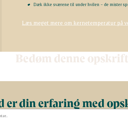
Dæk ikke sværene til under hvilen – de mister s
Læs meget mere om kernetemperatur på v
Bedøm denne opskrif
 er din erfaring med ops