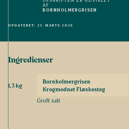
OPSKRIFTEN ER UDVIKLET
AF
BORNHOLMERGRISEN
OPDATERET: 23. MARTS 2026
A
n
t
onius
Grise fra
udvalgte
danske landmænd
Ingredienser
Bornholmergrisen
1,3 kg
Krogmodnet Flæskesteg
Groft salt