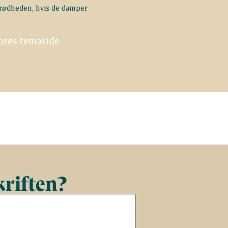
prødheden, hvis de damper
ores temaside
t
kriften?