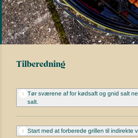
Tilberedning
Tør sværene af for kødsaft og gnid salt n
1
salt.
Start med at forberede grillen til indirekte
2