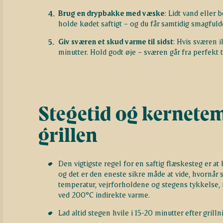
Brug en drypbakke med væske
: Lidt vand eller
holde kødet saftigt – og du får samtidig smagfulde
Giv sværen et skud varme til sidst
: Hvis sværen i
minutter. Hold godt øje – sværen går fra perfekt t
Stegetid og kernetem
grillen
Den vigtigste regel for en saftig flæskesteg er 
og det er den eneste sikre måde at vide, hvornår 
temperatur, vejrforholdene og stegens tykkelse,
ved 200°C indirekte varme.
Lad altid stegen hvile i 15-20 minutter efter grill