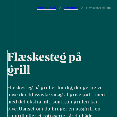
Danish Crown
Opskrifter
Flæskesteg på grill
Flæskesteg på
grill
Flæskesteg på grill er for dig, der gerne vil
have den klassiske smag af grisekød – men
med det ekstra løft, som kun grillen kan
give. Uanset om du bruger en gasgrill, en
kulgrill eller et rotisserie, får du både