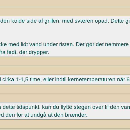
å den kolde side af grillen, med sværen opad. Dette g
akke med lidt vand under risten. Det gør det nemmere 
a fedt, der drypper.
i cirka 1-1,5 time, eller indtil kernetemperaturen når 
 dette tidspunkt, kan du flytte stegen over til den va
med den for at undgå at den brænder.