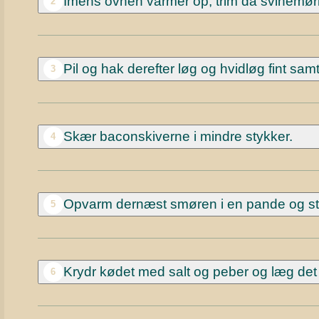
Imens ovnen varmer op, trim da svinemør
2
Pil og hak derefter løg og hvidløg fint sa
3
Skær baconskiverne i mindre stykker.
4
Opvarm dernæst smøren i en pande og steg
5
Krydr kødet med salt og peber og læg det
6