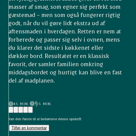
masser af smag, som egner sig perfekt som
gæstemad – men som også fungerer rigtig
godt, når du vil gøre lidt ekstra ud af
aftensmaden i hverdagen. Retten er nem at
forberede og passer sig selv i ovnen, mens
du klarer det sidste i køkkenet eller
dækker bord. Resultatet er en klassisk
favorit, der samler familien omkring
middagsbordet og hurtigt kan blive en fast
del af madplanen.
45 MIN.
15 MIN.
Vær den første til at bedømme denne opskrift
Tilføj en kommentar