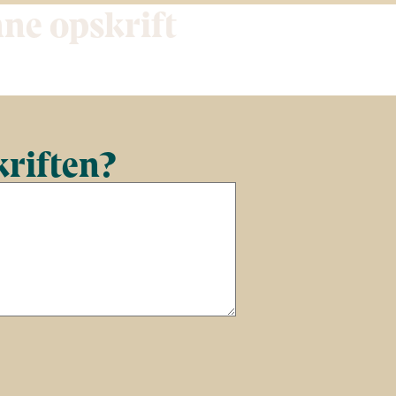
nne opskrift
kriften?