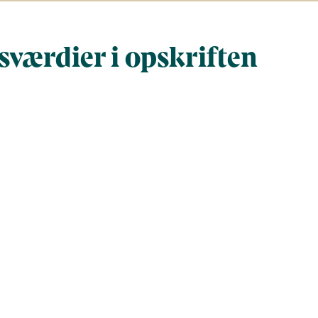
værdier i opskriften
Næringsindhold pr. 100 g
Næringsindh
gram
100
324,3
164,1
532
686,5
2.225,9
11
35,8