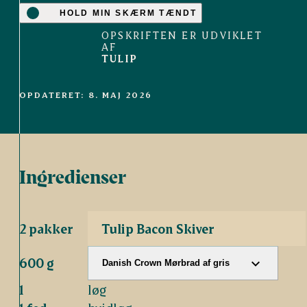
HOLD MIN SKÆRM TÆNDT
OPSKRIFTEN ER UDVIKLET
AF
TULIP
OPDATERET: 8. MAJ 2026
Ingredienser
2 pakker
Tulip Bacon Skiver
600 g
Danish Crown Mørbrad af gris
1
løg