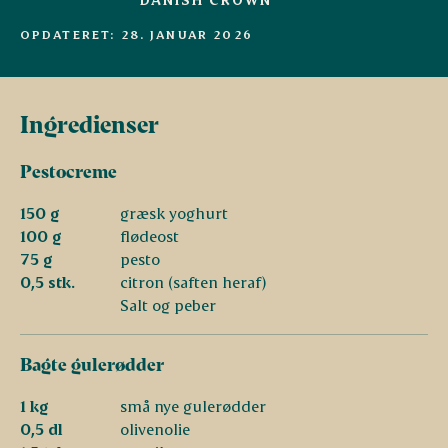
OPDATERET: 28. JANUAR 2026
Ingredienser
Pestocreme
150 g
græsk yoghurt
100 g
flødeost
75 g
pesto
0,5 stk.
citron (saften heraf)
Salt og peber
Bagte gulerødder
1 kg
små nye gulerødder
0,5 dl
olivenolie