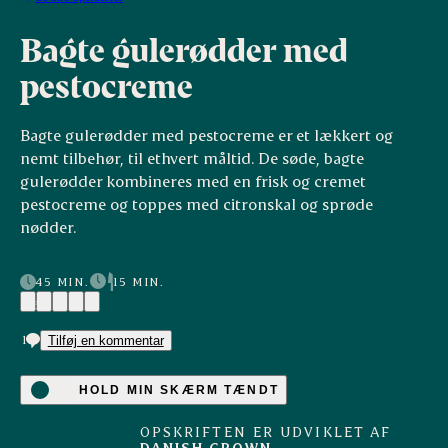
Bagte gulerødder med
pestocreme
Bagte gulerødder med pestocreme er et lækkert og
nemt tilbehør, til ethvert måltid. De søde, bagte
gulerødder kombineres med en frisk og cremet
pestocreme og toppes med citronskal og sprøde
nødder.
45 MIN.
15 MIN.
(3)
1
Tilføj en kommentar
HOLD MIN SKÆRM TÆNDT
OPSKRIFTEN ER UDVIKLET AF
DANISH CROWN