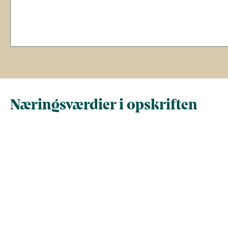
Næringsværdier i opskriften
Næringsindhold pr.
Næringsindhold 
100 g
person i opskrif
Total antal gram
100
361,9
Energi (kcal)
117,7
426,1
- Energi (kJ)
492,5
1.782,6