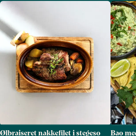
Ølbraiseret nakkefilet i stegeso
Bao med