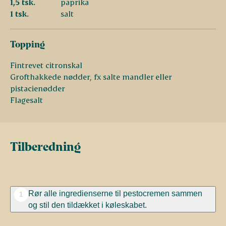
1,5 tsk.
paprika
1 tsk.
salt
Topping
Fintrevet citronskal
Grofthakkede nødder, fx salte mandler eller
pistacienødder
Flagesalt
Tilberedning
Rør alle ingredienserne til pestocremen sammen
1
og stil den tildækket i køleskabet.