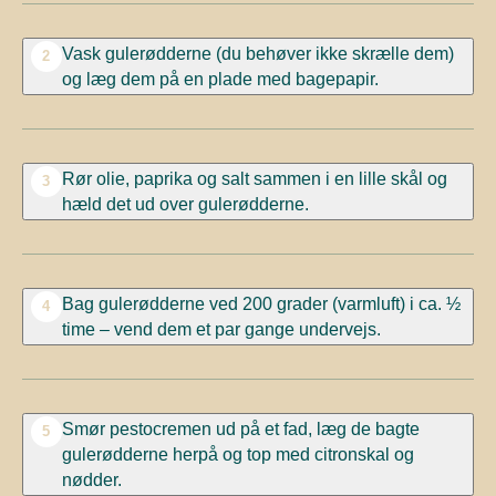
Vask gulerødderne (du behøver ikke skrælle dem)
2
og læg dem på en plade med bagepapir.
Rør olie, paprika og salt sammen i en lille skål og
3
hæld det ud over gulerødderne.
Bag gulerødderne ved 200 grader (varmluft) i ca. ½
4
time – vend dem et par gange undervejs.
Smør pestocremen ud på et fad, læg de bagte
5
gulerødderne herpå og top med citronskal og
nødder.