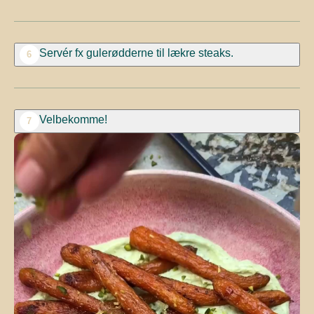
Servér fx gulerødderne til lækre steaks.
6
Velbekomme!
7