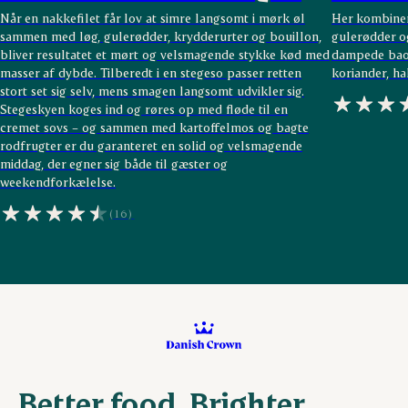
Når en nakkefilet får lov at simre langsomt i mørk øl
Her kombiner
sammen med løg, gulerødder, krydderurter og bouillon,
gulerødder og
bliver resultatet et mørt og velsmagende stykke kød med
dampede bao 
masser af dybde. Tilberedt i en stegeso passer retten
koriander, h
stort set sig selv, mens smagen langsomt udvikler sig.
Stegeskyen koges ind og røres op med fløde til en
cremet sovs – og sammen med kartoffelmos og bagte
rodfrugter er du garanteret en solid og velsmagende
middag, der egner sig både til gæster og
weekendforkælelse.
(16)
Better food. Brighter