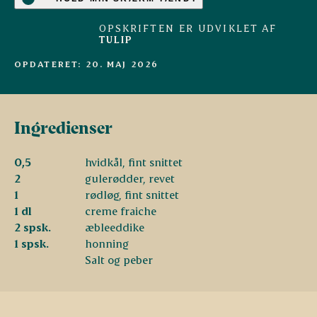
OPSKRIFTEN ER UDVIKLET AF
TULIP
OPDATERET: 20. MAJ 2026
Ingredienser
0,5
hvidkål, fint snittet
2
gulerødder, revet
1
rødløg, fint snittet
1 dl
creme fraiche
2 spsk.
æbleeddike
1 spsk.
honning
Salt og peber