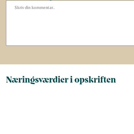
Næringsværdier i opskriften
Næringsindhold pr.
Næringsindhold 
100 g
person i opskrif
Total antal gram
100
228,3