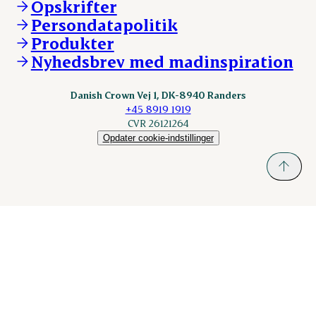
Opskrifter
Kontakt
ESS-FOOD.com
Persondatapolitik
Fonden Dansk Gastronomi
KLS.se
Produkter
nordicspoor.com
Nyhedsbrev med madinspiration
Scanhide.dk
Sokolow.pl
Danish Crown Vej 1, DK-8940 Randers
+45 8919 1919
CVR 26121264
Opdater cookie-indstillinger