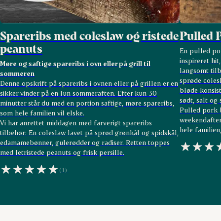
Spareribs med coleslaw og ristede
Pulled 
peanuts
En pulled po
inspireret hit
Møre og saftige spareribs i ovn eller på grill til
langsomt tilb
sommeren
sprøde colesl
Denne opskrift på spareribs i ovnen eller på grillen er en
bløde konsist
sikker vinder på en lun sommeraften. Efter kun 30
sødt, salt og 
minutter står du med en portion saftige, møre spareribs,
Pulled pork b
som hele familien vil elske.
weekendaften
Vi har anrettet middagen med farverigt spareribs
hele familien
tilbehør: En coleslaw lavet på sprød grønkål og spidskål,
edamamebønner, gulerødder og radiser. Retten toppes
med letristede peanuts og frisk persille.
(1)