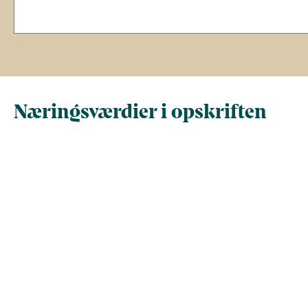
Næringsværdier i opskriften
Næringsindhold pr.
Næringsindhold 
100 g
person i opskrif
Total antal gram
100
595
Energi (kcal)
116,8
695
- Energi (kJ)
488,7
2.907,7