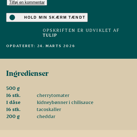
Tilføj en kommentar
HOLD MIN SKÆRM TÆNDT
OPSKRIFTEN ER UDVIKLET AF
TULIP
OPDATERET: 24. MARTS 2026
Ingredienser
500 g
16 stk.
cherrytomater
1 dåse
kidneybønner i chilisauce
16 stk.
tacoskaller
200 g
cheddar