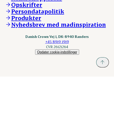
Opskrifter
Kontakt
ESS-FOOD.com
Persondatapolitik
Fonden Dansk Gastronomi
KLS.se
Produkter
nordicspoor.com
Nyhedsbrev med madinspiration
Scanhide.dk
Sokolow.pl
Danish Crown Vej 1, DK-8940 Randers
+45 8919 1919
CVR 26121264
Opdater cookie-indstillinger