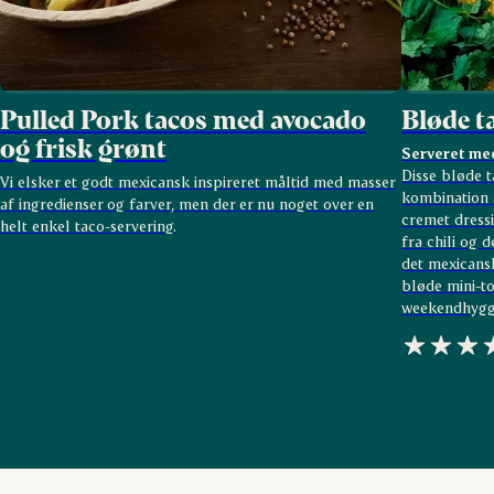
Pulled Pork tacos med avocado
Bløde t
og frisk grønt
Serveret me
Disse bløde 
Vi elsker et godt mexicansk inspireret måltid med masser
kombination 
af ingredienser og farver, men der er nu noget over en
cremet dress
helt enkel taco-servering.
fra chili og d
det mexicansk
bløde mini-to
weekendhygg