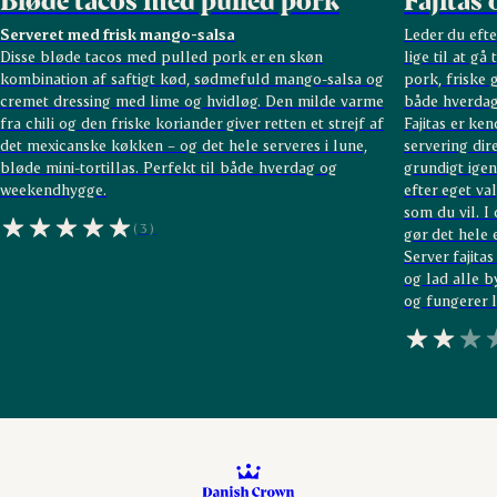
Serveret med frisk mango-salsa
Leder du efte
Disse bløde tacos med pulled pork er en skøn
lige til at gå
kombination af saftigt kød, sødmefuld mango-salsa og
pork, friske 
cremet dressing med lime og hvidløg. Den milde varme
både hverdag
fra chili og den friske koriander giver retten et strejf af
Fajitas er ke
det mexicanske køkken – og det hele serveres i lune,
servering dire
bløde mini-tortillas. Perfekt til både hverdag og
grundigt ige
weekendhygge.
efter eget val
som du vil. I
(3)
gør det hele 
Server fajita
og lad alle b
og fungerer l