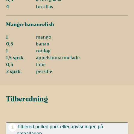
4
tortillas
Mango-bananrelish
1
mango
0,5
banan
1
rødløg
1,5 spsk.
appelsinmarmelade
0,5
lime
2 spsk.
persille
Tilberedning
Tilbered pulled pork efter
anvisningen på
1
emballagen.