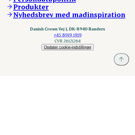
KLS.se
Produkter
nordicspoor.com
Nyhedsbrev med madinspiration
Scanhide.dk
Sokolow.pl
Danish Crown Vej 1, DK-8940 Randers
+45 8919 1919
CVR 26121264
Opdater cookie-indstillinger