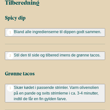
Tilberedning
Spicy dip
Bland alle ingredienserne til dippen godt sammen.
1
Stil den til side og tilbered imens de grønne tacos.
2
Grønne tacos
Skær kødet i passende strimler. Varm olivenolien
1
på en pande og svits strimlerne i ca. 3-4 minutter,
indtil de får en fin gylden farve.