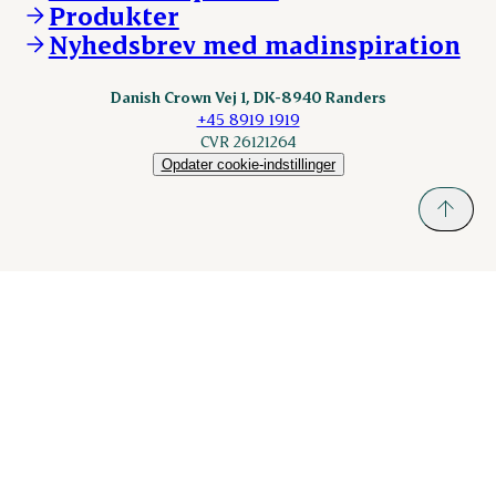
KLS.se
Produkter
nordicspoor.com
Nyhedsbrev med madinspiration
Scanhide.dk
Sokolow.pl
Danish Crown Vej 1, DK-8940 Randers
+45 8919 1919
CVR 26121264
Opdater cookie-indstillinger