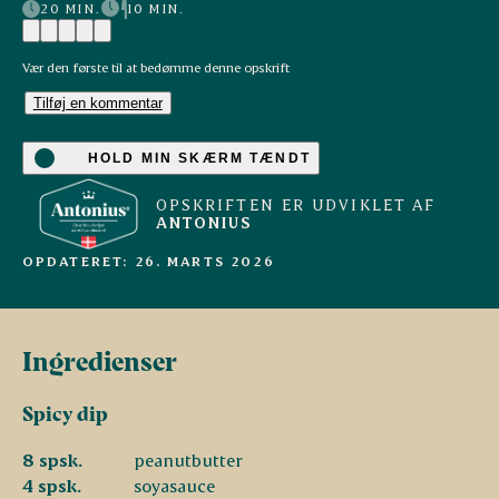
20 MIN.
10 MIN.
Vær den første til at bedømme denne opskrift
Tilføj en kommentar
HOLD MIN SKÆRM TÆNDT
OPSKRIFTEN ER UDVIKLET AF
ANTONIUS
OPDATERET: 26. MARTS 2026
Ingredienser
Spicy dip
8 spsk.
peanutbutter
4 spsk.
soyasauce