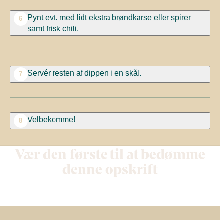
Pynt evt. med lidt ekstra brøndkarse eller spirer
6
samt frisk chili.
Servér resten af dippen i en skål.
7
Velbekomme!
8
Vær den første til at bedømme
denne opskrift