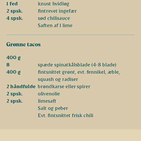
1 fed
knust hvidløg
2 spsk.
fintrevet ingefær
4 spsk.
sød chilisauce
Saften af 1 lime
Grønne tacos
400 g
8
spæde spinatkålsblade (4-8 blade)
400 g
fintsnittet grønt, evt. fennikel, æble,
squash og radiser
2 håndfulde
brøndkarse eller spirer
2 spsk.
olivenolie
2 spsk.
limesaft
Salt og peber
Evt. fintsnittet frisk chili