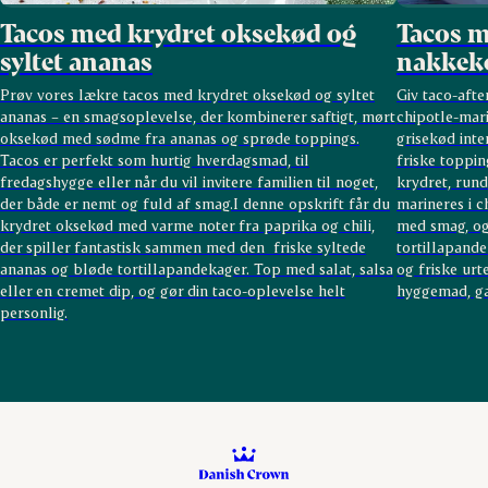
Tacos med krydret oksekød og
Tacos m
syltet ananas
nakkeko
Prøv vores lækre tacos med krydret oksekød og syltet
Giv taco-afte
ananas – en smagsoplevelse, der kombinerer saftigt, mørt
chipotle-mari
oksekød med sødme fra ananas og sprøde toppings.
grisekød int
Tacos er perfekt som hurtig hverdagsmad, til
friske toppi
fredagshygge eller når du vil invitere familien til noget,
krydret, rund
der både er nemt og fuld af smag.I denne opskrift får du
marineres i c
krydret oksekød med varme noter fra paprika og chili,
med smag, og
der spiller fantastisk sammen med den friske syltede
tortillapand
ananas og bløde tortillapandekager. Top med salat, salsa
og friske urt
eller en cremet dip, og gør din taco-oplevelse helt
hyggemad, gæ
personlig.