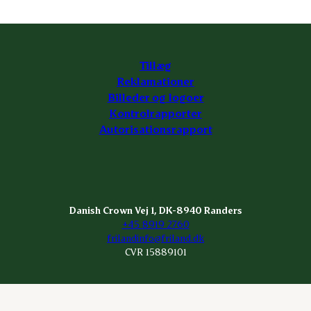
Tillæg
Reklamationer
Billeder og logoer
Kontrolrapporter
Autorisationsrapport
Danish Crown Vej 1, DK-8940 Randers
+45 8919 2760
frilandinfo@friland.dk
CVR 15889101