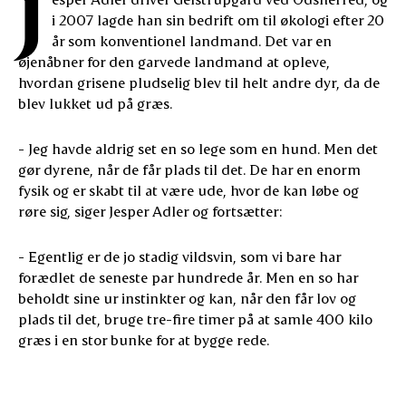
J
i 2007 lagde han sin bedrift om til økologi efter 20
år som konventionel landmand. Det var en
øjenåbner for den garvede landmand at opleve,
hvordan grisene pludselig blev til helt andre dyr, da de
blev lukket ud på græs.
- Jeg havde aldrig set en so lege som en hund. Men det
gør dyrene, når de får plads til det. De har en enorm
fysik og er skabt til at være ude, hvor de kan løbe og
røre sig, siger Jesper Adler og fortsætter:
- Egentlig er de jo stadig vildsvin, som vi bare har
forædlet de seneste par hundrede år. Men en so har
beholdt sine ur instinkter og kan, når den får lov og
plads til det, bruge tre-fire timer på at samle 400 kilo
græs i en stor bunke for at bygge rede.